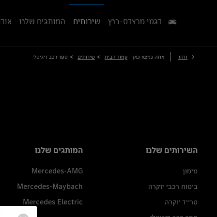
דגמי מרצדס-בנץ
שירותים
המותגים שלנו
אודו
>
>
חזור
אתה נמצא כאן
עמוד הבית
שירותים
ספר רכב דיגיטלי
השירותים שלנו
המותגים שלנו
מימון
Mercedes-AMG
ביטוח רכבי יוקרה
Mercedes-Maybach
טרייד יוקרה
Mercedes Electric