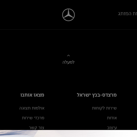
ת המותג
למעלה
מרצדס-בנץ ישראל
מצאו אותנו
שירות לקוחות
אולמות תצוגה
אודות
מרכזי שירות
עיצוב
צור קשר