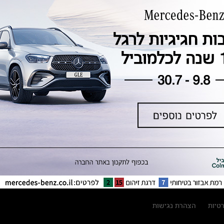
טכנולוגיה, חדשנות, בטיחות וקיימות
מגזין מרצדס-בנץ
ספרי רכב מרצדס-בנץ
נתוני זיהום אוויר וצריכת דלק וחשמל
נתוני תווית צמיגים
מחירון חלפים
קריאה חוזרת
הודעה על הטבות לרכבי מרצדס בהסדר
פשרה בתצ 56447-02-19
הסדר פשרה בתצ 56447-02-19
תקנון ימי מכירות 120 לכלמוביל
רטיות
הצהרת נגישות