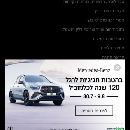
טכנולוגיה, חדשנות, בטיחות וקיימות
מגזין מרצדס-בנץ
ספרי רכב מרצדס-בנץ
נתוני זיהום אוויר וצריכת דלק וחשמל
נתוני תווית צמיגים
מחירון חלפים
קריאה חוזרת
הודעה על הטבות לרכבי מרצדס בהסדר פשרה בתצ 56447-02-19
הסדר פשרה בתצ 56447-02-19
תקנון ימי מכירות 120 לכלמוביל
מצאו אותנו
אולמות תצוגה