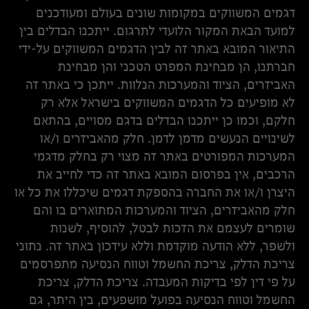
דגמים המשווקים במקומות שונים בעולם ומעודכנים
למועד הבאת המקור הלועדי לתרגום. ייתכנו הבדלים בין
התיאור המובא באתר זה לבין הדגמים המשווקים על-ידי
חברתנו, הן מבחינת המפרט הטכני והן מבחינת
האביזרים, הציוד והמערכות הנלוות. ייתכן כי באתר זה
לא מופיעים כל הדגמים המשווקים בישראל אלא רק
חלקם, וכמו כן ייתכנו הבדלים בדגם מסויים, בהתאם
לשינויים הנעשים מדמן לדמן. חלק מהאביזרים ו/או
המערכות המפורטים באתר זה מצוי רק בחלק מדגמי
הרכבים, אין בפרסום המובא באתר זה כדי לחייב את
היצרן ו/או את החברה בהספקת דגמים שיכללו את כל או
חלק מהאביזרים, הציוד והמערכות המתוארים בו והם
שומרים לעצמם את הזכות לבטל, להוסיף, לשנות
ולשפר, ללא הודעה מוקדמת וללא עידכון באתר זה. נתוני
צריכת הדלק, צריכת החשמל וטווח הנסיעה מתפרסמים
על פי דין לפי בדיקות המעבדה. צריכת הדלק, צריכת
החשמל וטווח הנסיעה בפועל מושפעים, בין היתר, גם