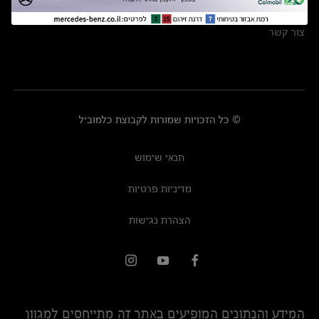
מרכזי שירות
צור קשר
© כל הזכויות שמורות לקבוצת כלמוביל
תנאי שימוש
מדיניות פרטיות
הצהרת נגישות
המידע והנתונים המופיעים באתר זה מתייחסים למגוון