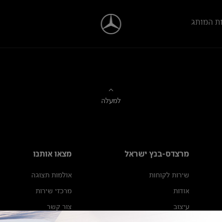
ת המותג
למעלה
מרצדס-בנץ ישראל
מצאו אותנו
שירות לקוחות
אולמות תצוגה
אודות
מרכזי שירות
עיצוב
צור קשר