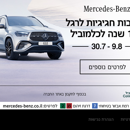
טכנולוגיה, חדשנות, בטיחות וקיימות
מגזין מרצדס-בנץ
ספרי רכב מרצדס-בנץ
נתוני זיהום אוויר וצריכת דלק וחשמל
נתוני תווית צמיגים
מחירון חלפים
קריאה חוזרת
הודעה על הטבות לרכבי מרצדס בהסדר
פשרה בתצ 56447-02-19
הסדר פשרה בתצ 56447-02-19
תקנון ימי מכירות 120 לכלמוביל
רטיות
הצהרת נגישות