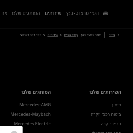
דגמי מרצדס-בנץ
שירותים
המותגים שלנו
אודו
>
>
חזור
אתה נמצא כאן
עמוד הבית
שירותים
ספר רכב דיגיטלי
השירותים שלנו
המותגים שלנו
מימון
Mercedes-AMG
ביטוח רכבי יוקרה
Mercedes-Maybach
טרייד יוקרה
Mercedes Electric