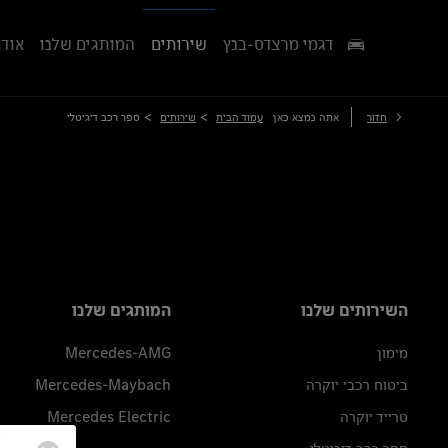
דגמי מרצדס-בנץ
שירותים
המותגים שלנו
אודו
>
>
חזור
אתה נמצא כאן
עמוד הבית
שירותים
ספר רכב דיגיטלי
השירותים שלנו
המותגים שלנו
מימון
Mercedes-AMG
ביטוח רכבי יוקרה
Mercedes-Maybach
טרייד יוקרה
Mercedes Electric