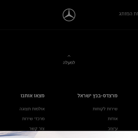
ת המותג
למעלה
מרצדס-בנץ ישראל
מצאו אותנו
שירות לקוחות
אולמות תצוגה
אודות
מרכזי שירות
עיצוב
צור קשר