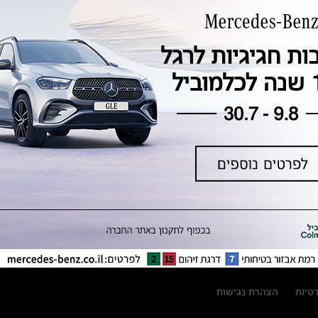
טכנולוגיה, חדשנות, בטיחות וקיימות
מגזין מרצדס-בנץ
ספרי רכב מרצדס-בנץ
נתוני זיהום אוויר וצריכת דלק וחשמל
נתוני תווית צמיגים
מחירון חלפים
קריאה חוזרת
הודעה על הטבות לרכבי מרצדס בהסדר
פשרה בתצ 56447-02-19
הסדר פשרה בתצ 56447-02-19
תקנון ימי מכירות 120 לכלמוביל
רטיות
הצהרת נגישות