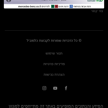
מרכזי שירות
צור קשר
© כל הזכויות שמורות לקבוצת כלמוביל
תנאי שימוש
מדיניות פרטיות
הצהרת נגישות
המידע והנתונים המופיעים באתר זה מתייחסים למגוון