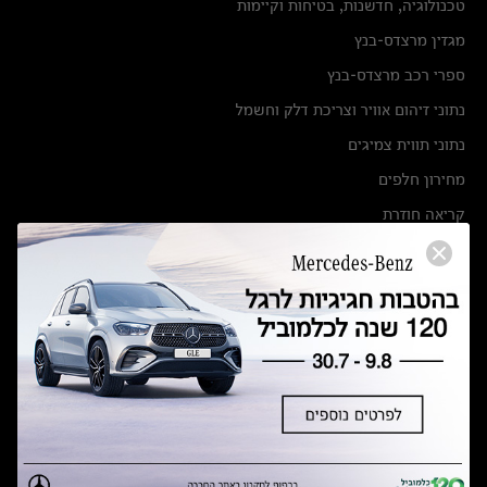
טכנולוגיה, חדשנות, בטיחות וקיימות
מגזין מרצדס-בנץ
ספרי רכב מרצדס-בנץ
נתוני זיהום אוויר וצריכת דלק וחשמל
נתוני תווית צמיגים
מחירון חלפים
קריאה חוזרת
הודעה על הטבות לרכבי מרצדס בהסדר פשרה בתצ 56447-02-19
הסדר פשרה בתצ 56447-02-19
תקנון ימי מכירות 120 לכלמוביל
מצאו אותנו
אולמות תצוגה