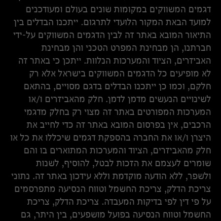
דגמים המשווקים במקומות שונים בעולם ומעודכנים
למועד הבאת המקור הלועדי לתרגום. ייתכנו הבדלים בין
התיאור המובא באתר זה לבין הדגמים המשווקים על-ידי
חברתנו, הן מבחינת המפרט הטכני והן מבחינת
האביזרים, הציוד והמערכות הנלוות. ייתכן כי באתר זה
לא מופיעים כל הדגמים המשווקים בישראל אלא רק
חלקם, וכמו כן ייתכנו הבדלים בדגם מסויים, בהתאם
לשינויים הנעשים מדמן לדמן. חלק מהאביזרים ו/או
המערכות המפורטים באתר זה מצוי רק בחלק מדגמי
הרכבים, אין בפרסום המובא באתר זה כדי לחייב את
היצרן ו/או את החברה בהספקת דגמים שיכללו את כל או
חלק מהאביזרים, הציוד והמערכות המתוארים בו והם
שומרים לעצמם את הזכות לבטל, להוסיף, לשנות
ולשפר, ללא הודעה מוקדמת וללא עידכון באתר זה. נתוני
צריכת הדלק, צריכת החשמל וטווח הנסיעה מתפרסמים
על פי דין לפי בדיקות המעבדה. צריכת הדלק, צריכת
החשמל וטווח הנסיעה בפועל מושפעים, בין היתר, גם