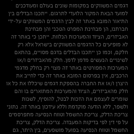
דגמים המשווקים במקומות שונים בעולם ומעודכנים
למועד הבאת המקור הלועדי לתרגום. ייתכנו הבדלים בין
התיאור המובא באתר זה לבין הדגמים המשווקים על-ידי
חברתנו, הן מבחינת המפרט הטכני והן מבחינת
האביזרים, הציוד והמערכות הנלוות. ייתכן כי באתר זה
לא מופיעים כל הדגמים המשווקים בישראל אלא רק
חלקם, וכמו כן ייתכנו הבדלים בדגם מסויים, בהתאם
לשינויים הנעשים מדמן לדמן. חלק מהאביזרים ו/או
המערכות המפורטים באתר זה מצוי רק בחלק מדגמי
הרכבים, אין בפרסום המובא באתר זה כדי לחייב את
היצרן ו/או את החברה בהספקת דגמים שיכללו את כל או
חלק מהאביזרים, הציוד והמערכות המתוארים בו והם
שומרים לעצמם את הזכות לבטל, להוסיף, לשנות
ולשפר, ללא הודעה מוקדמת וללא עידכון באתר זה. נתוני
צריכת הדלק, צריכת החשמל וטווח הנסיעה מתפרסמים
על פי דין לפי בדיקות המעבדה. צריכת הדלק, צריכת
החשמל וטווח הנסיעה בפועל מושפעים, בין היתר, גם