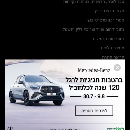
טכנולוגיה, חדשנות, בטיחות וקיימות
מגזין מרצדס-בנץ
ספרי רכב מרצדס-בנץ
נתוני זיהום אוויר וצריכת דלק וחשמל
נתוני תווית צמיגים
מחירון חלפים
קריאה חוזרת
הודעה על הטבות לרכבי מרצדס בהסדר פשרה בתצ 56447-02-19
הסדר פשרה בתצ 56447-02-19
תקנון ימי מכירות 120 לכלמוביל
מצאו אותנו
אולמות תצוגה