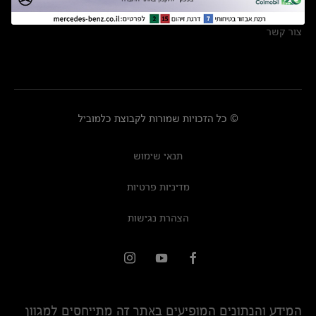
מרכזי שירות
צור קשר
© כל הזכויות שמורות לקבוצת כלמוביל
תנאי שימוש
מדיניות פרטיות
הצהרת נגישות
המידע והנתונים המופיעים באתר זה מתייחסים למגוון