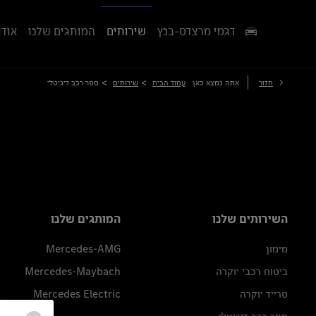
דגמי מרצדס-בנץ
שירותים
המותגים שלנו
אודו
>
>
חזור
אתה נמצא כאן
עמוד הבית
שירותים
ספר רכב דיגיטלי
השירותים שלנו
המותגים שלנו
מימון
Mercedes-AMG
ביטוח רכבי יוקרה
Mercedes-Maybach
טרייד יוקרה
Mercedes Electric