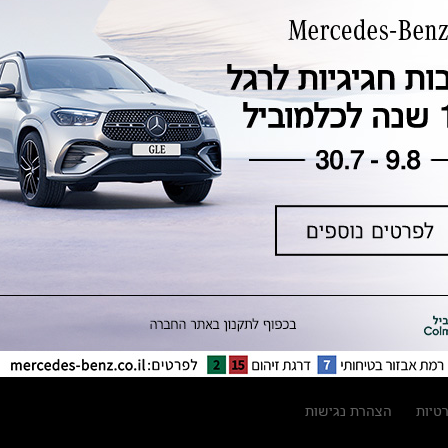
טכנולוגיה, חדשנות, בטיחות וקיימות
מגזין מרצדס-בנץ
ספרי רכב מרצדס-בנץ
נתוני זיהום אוויר וצריכת דלק וחשמל
נתוני תווית צמיגים
מחירון חלפים
קריאה חוזרת
הודעה על הטבות לרכבי מרצדס בהסדר
פשרה בתצ 56447-02-19
הסדר פשרה בתצ 56447-02-19
תקנון ימי מכירות 120 לכלמוביל
רטיות
הצהרת נגישות