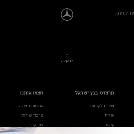
ת המותג
למעלה
מרצדס-בנץ ישראל
מצאו אותנו
שירות לקוחות
אולמות תצוגה
אודות
מרכזי שירות
עיצוב
צור קשר