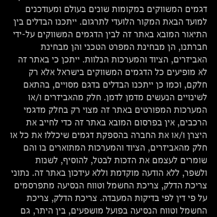
דגמים המשווקים במקומות שונים בעולם ומעודכנים
למועד הבאת המקור הלועדי לתרגום. ייתכנו הבדלים בין
התיאור המובא באתר זה לבין הדגמים המשווקים על-ידי
חברתנו, הן מבחינת המפרט הטכני והן מבחינת
האביזרים, הציוד והמערכות הנלוות. ייתכן כי באתר זה
לא מופיעים כל הדגמים המשווקים בישראל אלא רק
חלקם, וכמו כן ייתכנו הבדלים בדגם מסויים, בהתאם
לשינויים הנעשים מדמן לדמן. חלק מהאביזרים ו/או
המערכות המפורטים באתר זה מצוי רק בחלק מדגמי
הרכבים, אין בפרסום המובא באתר זה כדי לחייב את
היצרן ו/או את החברה בהספקת דגמים שיכללו את כל או
חלק מהאביזרים, הציוד והמערכות המתוארים בו והם
שומרים לעצמם את הזכות לבטל, להוסיף, לשנות
ולשפר, ללא הודעה מוקדמת וללא עידכון באתר זה. נתוני
צריכת הדלק, צריכת החשמל וטווח הנסיעה מתפרסמים
על פי דין לפי בדיקות המעבדה. צריכת הדלק, צריכת
החשמל וטווח הנסיעה בפועל מושפעים, בין היתר, גם