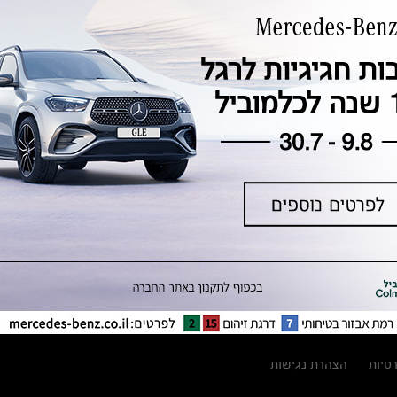
טכנולוגיה, חדשנות, בטיחות וקיימות
מגזין מרצדס-בנץ
ספרי רכב מרצדס-בנץ
נתוני זיהום אוויר וצריכת דלק וחשמל
נתוני תווית צמיגים
מחירון חלפים
קריאה חוזרת
הודעה על הטבות לרכבי מרצדס בהסדר
פשרה בתצ 56447-02-19
הסדר פשרה בתצ 56447-02-19
תקנון ימי מכירות 120 לכלמוביל
רטיות
הצהרת נגישות