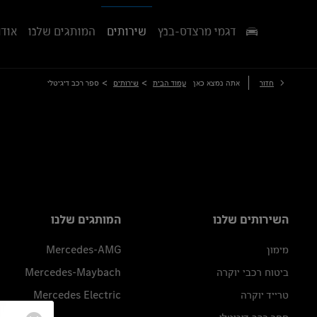
דגמי מרצדס-בנץ
שירותים
המותגים שלנו
אודו
>
>
חזור
אתה נמצא כאן
עמוד הבית
שירותים
ספר רכב דיגיטלי
השירותים שלנו
המותגים שלנו
מימון
Mercedes-AMG
ביטוח רכבי יוקרה
Mercedes-Maybach
טרייד יוקרה
Mercedes Electric