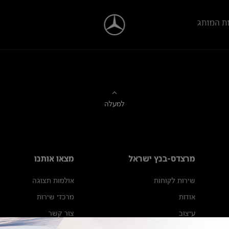
ת המותג
למעלה
מרצדס-בנץ ישראל
מצאו אותנו
שירות לקוחות
אולמות תצוגה
אודות
מרכזי שירות
עיצוב
צור קשר