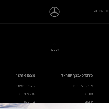
ת המותג
למעלה
מרצדס-בנץ ישראל
מצאו אותנו
שירות לקוחות
אולמות תצוגה
אודות
מרכזי שירות
עיצוב
צור קשר