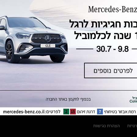
טכנולוגיה, חדשנות, בטיחות וקיימות
מגזין מרצדס-בנץ
ספרי רכב מרצדס-בנץ
נתוני זיהום אוויר וצריכת דלק וחשמל
נתוני תווית צמיגים
מחירון חלפים
קריאה חוזרת
הודעה על הטבות לרכבי מרצדס בהסדר
פשרה בתצ 56447-02-19
הסדר פשרה בתצ 56447-02-19
תקנון ימי מכירות 120 לכלמוביל
רטיות
הצהרת נגישות