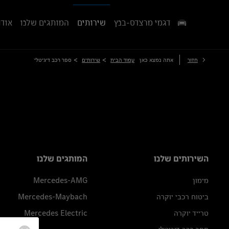
דגמי מרצדס-בנץ
שירותים
המותגים שלנו
אודו
>
>
חזור
אתה נמצא כאן
עמוד הבית
שירותים
ספר רכב דיגיטלי
השירותים שלנו
המותגים שלנו
מימון
Mercedes-AMG
ביטוח רכבי יוקרה
Mercedes-Maybach
טרייד יוקרה
Mercedes Electric