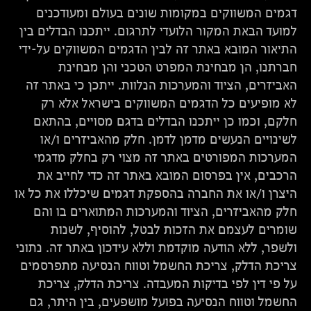
דגמים המשווקים במקומות שונים בעולם ומעודכנים
למועד הבאת המקור הלועדי לתרגום. ייתכנו הבדלים בין
התיאור המובא באתר זה לבין הדגמים המשווקים על-ידי
חברתנו, הן מבחינת המפרט הטכני והן מבחינת
האביזרים, הציוד והמערכות הנלוות. ייתכן כי באתר זה
לא מופיעים כל הדגמים המשווקים בישראל אלא רק
חלקם, וכמו כן ייתכנו הבדלים בדגם מסויים, בהתאם
לשינויים הנעשים מדמן לדמן. חלק מהאביזרים ו/או
המערכות המפורטים באתר זה מצוי רק בחלק מדגמי
הרכבים, אין בפרסום המובא באתר זה כדי לחייב את
היצרן ו/או את החברה בהספקת דגמים שיכללו את כל או
חלק מהאביזרים, הציוד והמערכות המתוארים בו והם
שומרים לעצמם את הזכות לבטל, להוסיף, לשנות
ולשפר, ללא הודעה מוקדמת וללא עידכון באתר זה. נתוני
צריכת הדלק, צריכת החשמל וטווח הנסיעה מתפרסמים
על פי דין לפי בדיקות המעבדה. צריכת הדלק, צריכת
החשמל וטווח הנסיעה בפועל מושפעים, בין היתר, גם