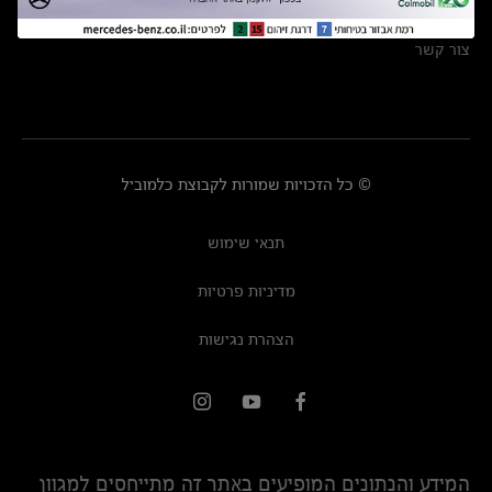
מרכזי שירות
צור קשר
© כל הזכויות שמורות לקבוצת כלמוביל
תנאי שימוש
מדיניות פרטיות
הצהרת נגישות
המידע והנתונים המופיעים באתר זה מתייחסים למגוון