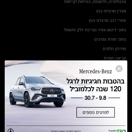
טכנולוגיה, חדשנות, בטיחות וקיימות
מגזין מרצדס-בנץ
ספרי רכב מרצדס-בנץ
נתוני זיהום אוויר וצריכת דלק וחשמל
נתוני תווית צמיגים
מחירון חלפים
קריאה חוזרת
הודעה על הטבות לרכבי מרצדס בהסדר פשרה בתצ 56447-02-19
הסדר פשרה בתצ 56447-02-19
תקנון ימי מכירות 120 לכלמוביל
מצאו אותנו
אולמות תצוגה