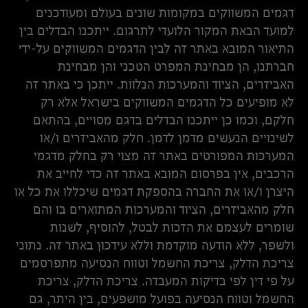
דגמים המשווקים במקומות שונים בעולם ומעודכנים
למועד הבאת המקור הלועדי לתרגום. ייתכנו הבדלים בין
התיאור המובא באתר זה לבין הדגמים המשווקים על-ידי
חברתנו, הן מבחינת המפרט הטכני והן מבחינת
האביזרים, הציוד והמערכות הנלוות. ייתכן כי באתר זה
לא מופיעים כל הדגמים המשווקים בישראל אלא רק
חלקם, וכמו כן ייתכנו הבדלים בדגם מסויים, בהתאם
לשינויים הנעשים מדמן לדמן. חלק מהאביזרים ו/או
המערכות המפורטים באתר זה מצוי רק בחלק מדגמי
הרכבים, אין בפרסום המובא באתר זה כדי לחייב את
היצרן ו/או את החברה בהספקת דגמים שיכללו את כל או
חלק מהאביזרים, הציוד והמערכות המתוארים בו והם
שומרים לעצמם את הזכות לבטל, להוסיף, לשנות
ולשפר, ללא הודעה מוקדמת וללא עידכון באתר זה. נתוני
צריכת הדלק, צריכת החשמל וטווח הנסיעה מתפרסמים
על פי דין לפי בדיקות המעבדה. צריכת הדלק, צריכת
החשמל וטווח הנסיעה בפועל מושפעים, בין היתר, גם