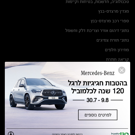
טכנולוגיה, חדשנות, בטיחות וקיימות
מגזין מרצדס-בנץ
ספרי רכב מרצדס-בנץ
נתוני זיהום אוויר וצריכת דלק וחשמל
נתוני תווית צמיגים
מחירון חלפים
קריאה חוזרת
הודעה על הטבות לרכבי מרצדס בהסדר פשרה בתצ 56447-02-19
הסדר פשרה בתצ 56447-02-19
תקנון ימי מכירות 120 לכלמוביל
מצאו אותנו
אולמות תצוגה