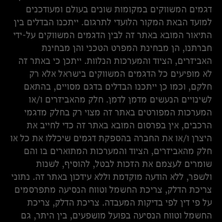
דגמים המשווקים במקומות שונים בעולם ומעודכנים
למועד הבאת המקור הלועדי לתרגום. ייתכנו הבדלים בין
התיאור המובא באתר זה לבין הדגמים המשווקים על-ידי
חברתנו, הן מבחינת המפרט הטכני והן מבחינת
האביזרים, הציוד והמערכות הנלוות. ייתכן כי באתר זה
לא מופיעים כל הדגמים המשווקים בישראל אלא רק
חלקם, וכמו כן ייתכנו הבדלים בדגם מסויים, בהתאם
לשינויים הנעשים מדמן לדמן. חלק מהאביזרים ו/או
המערכות המפורטים באתר זה מצוי רק בחלק מדגמי
הרכבים, אין בפרסום המובא באתר זה כדי לחייב את
היצרן ו/או את החברה בהספקת דגמים שיכללו את כל או
חלק מהאביזרים, הציוד והמערכות המתוארים בו והם
שומרים לעצמם את הזכות לבטל, להוסיף, לשנות
ולשפר, ללא הודעה מוקדמת וללא עידכון באתר זה. נתוני
צריכת הדלק, צריכת החשמל וטווח הנסיעה מתפרסמים
על פי דין לפי בדיקות המעבדה. צריכת הדלק, צריכת
החשמל וטווח הנסיעה בפועל מושפעים, בין היתר, גם