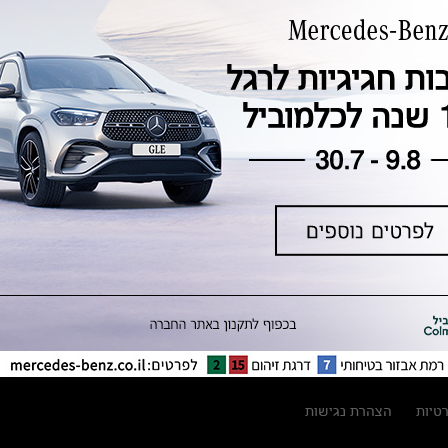
טכנולוגיה, חדשנות, בטיחות וקיימות
מגזין מרצדס-בנץ
ספרי רכב מרצדס-בנץ
נתוני זיהום אוויר וצריכת דלק וחשמל
נתוני תווית צמיגים
מחירון חלפים
קריאה חוזרת
הודעה על הטבות לרכבי מרצדס בהסדר
פשרה בתצ 56447-02-19
הסדר פשרה בתצ 56447-02-19
תקנון ימי מכירות 120 לכלמוביל
רטיות
הצהרת נגישות