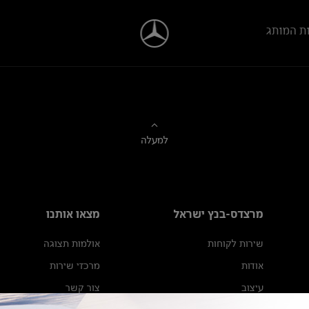
ת המותג
למעלה
מרצדס-בנץ ישראל
מצאו אותנו
שירות לקוחות
אולמות תצוגה
אודות
מרכזי שירות
עיצוב
צור קשר