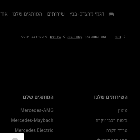
דגמי מרצדס-בנץ
שירותים
המותגים שלנו
אודו
>
>
חזור
אתה נמצא כאן
עמוד הבית
שירותים
ספר רכב דיגיטלי
השירותים שלנו
המותגים שלנו
מימון
Mercedes-AMG
ביטוח רכבי יוקרה
Mercedes-Maybach
טרייד יוקרה
Mercedes Electric