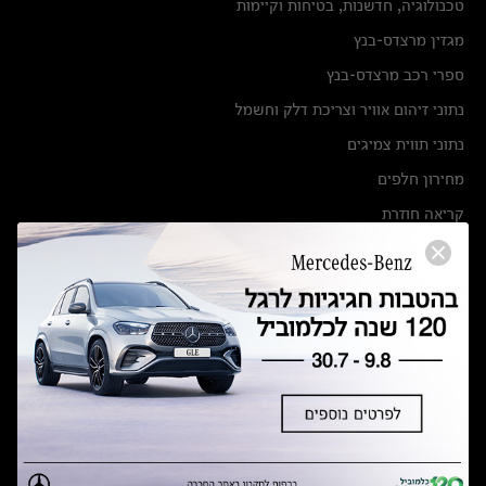
טכנולוגיה, חדשנות, בטיחות וקיימות
מגזין מרצדס-בנץ
ספרי רכב מרצדס-בנץ
נתוני זיהום אוויר וצריכת דלק וחשמל
נתוני תווית צמיגים
מחירון חלפים
קריאה חוזרת
הודעה על הטבות לרכבי מרצדס בהסדר פשרה בתצ 56447-02-19
הסדר פשרה בתצ 56447-02-19
תקנון ימי מכירות 120 לכלמוביל
מצאו אותנו
אולמות תצוגה