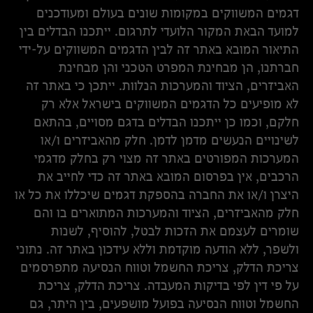
דגמים המשווקים במקומות שונים בעולם ומעודכנים
למועד הבאת המקור הלועדי לתרגום. ייתכנו הבדלים בין
התיאור המובא באתר זה לבין הדגמים המשווקים על-ידי
חברתנו, הן מבחינת המפרט הטכני והן מבחינת
האביזרים, הציוד והמערכות הנלוות. ייתכן כי באתר זה
לא מופיעים כל הדגמים המשווקים בישראל אלא רק
חלקם, וכמו כן ייתכנו הבדלים בדגם מסויים, בהתאם
לשינויים הנעשים מדמן לדמן. חלק מהאביזרים ו/או
המערכות המפורטים באתר זה מצוי רק בחלק מדגמי
הרכבים, אין בפרסום המובא באתר זה כדי לחייב את
היצרן ו/או את החברה בהספקת דגמים שיכללו את כל או
חלק מהאביזרים, הציוד והמערכות המתוארים בו והם
שומרים לעצמם את הזכות לבטל, להוסיף, לשנות
ולשפר, ללא הודעה מוקדמת וללא עידכון באתר זה. נתוני
צריכת הדלק, צריכת החשמל וטווח הנסיעה מתפרסמים
על פי דין לפי בדיקות המעבדה. צריכת הדלק, צריכת
החשמל וטווח הנסיעה בפועל מושפעים, בין היתר, גם