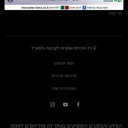
מרכזי שירות
צור קשר
© כל הזכויות שמורות לקבוצת כלמוביל
תנאי שימוש
מדיניות פרטיות
הצהרת נגישות
המידע והנתונים המופיעים באתר זה מתייחסים למגוון