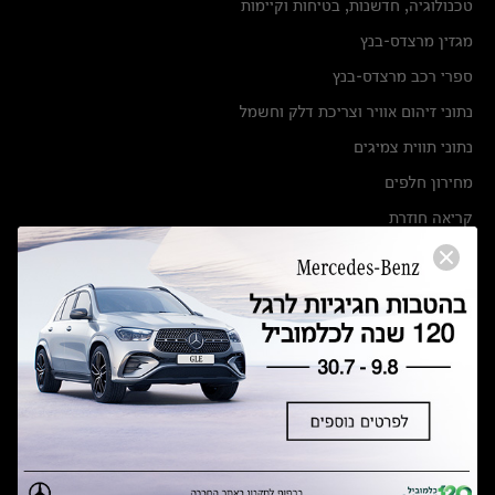
טכנולוגיה, חדשנות, בטיחות וקיימות
מגזין מרצדס-בנץ
ספרי רכב מרצדס-בנץ
נתוני זיהום אוויר וצריכת דלק וחשמל
נתוני תווית צמיגים
מחירון חלפים
קריאה חוזרת
הודעה על הטבות לרכבי מרצדס בהסדר פשרה בתצ 56447-02-19
הסדר פשרה בתצ 56447-02-19
תקנון ימי מכירות 120 לכלמוביל
מצאו אותנו
אולמות תצוגה