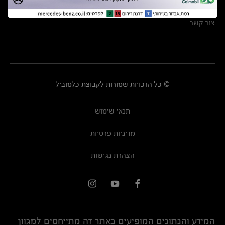
מרכזי שירות
צור קשר
© כל הזכויות שמורות לקבוצת כלמוביל
תנאי שימוש
מדיניות פרטיות
הצהרת נגישות
המידע והנתונים המופיעים באתר זה מתייחסים למגוון