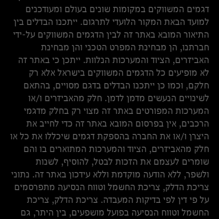
דגמים המשווקים במקומות שונים בעולם ומעודכנים
למועד הבאת המקור הלועדי לתרגום. ייתכנו הבדלים בין
התיאור המובא באתר זה לבין הדגמים המשווקים על-ידי
חברתנו, הן מבחינת המפרט הטכני והן מבחינת
האביזרים, הציוד והמערכות הנלוות. ייתכן כי באתר זה
לא מופיעים כל הדגמים המשווקים בישראל אלא רק
חלקם, וכמו כן ייתכנו הבדלים בדגם מסויים, בהתאם
לשינויים הנעשים מדמן לדמן. חלק מהאביזרים ו/או
המערכות המפורטים באתר זה מצוי רק בחלק מדגמי
הרכבים, אין בפרסום המובא באתר זה כדי לחייב את
היצרן ו/או את החברה בהספקת דגמים שיכללו את כל או
חלק מהאביזרים, הציוד והמערכות המתוארים בו והם
שומרים לעצמם את הזכות לבטל, להוסיף, לשנות
ולשפר, ללא הודעה מוקדמת וללא עידכון באתר זה. נתוני
צריכת הדלק, צריכת החשמל וטווח הנסיעה מתפרסמים
על פי דין לפי בדיקות המעבדה. צריכת הדלק, צריכת
החשמל וטווח הנסיעה בפועל מושפעים, בין היתר, גם