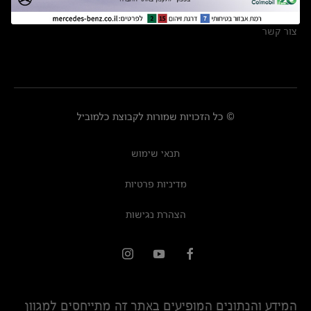
מרכזי שירות
צור קשר
© כל הזכויות שמורות לקבוצת כלמוביל
תנאי שימוש
מדיניות פרטיות
הצהרת נגישות
המידע והנתונים המופיעים באתר זה מתייחסים למגוון