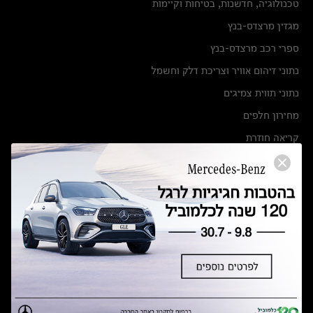
טכנולוגיה, חדשנות, בטיחות וקיימות
מגזין מרצדס-בנץ
ספרי רכב מרצדס-בנץ
נתוני זיהום אוויר וצריכת דלק וחשמל
נתוני תווית צמיגים
מחירון חלפים
קריאה חוזרת
הודעה על הטבות לרכבי מרצדס בהסדר פשרה בתצ 56447-02-19
הסדר פשרה בתצ 56447-02-19
תקנון ימי מכירות 120 לכלמוביל
מצאו אותנו
אולמות תצוגה