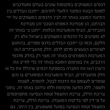
דגמים המשווקים במקומות שונים בעולם ומעודכנים
למועד הבאת המקור הלועדי לתרגום. ייתכנו הבדלים בין
התיאור המובא באתר זה לבין הדגמים המשווקים על-ידי
חברתנו, הן מבחינת המפרט הטכני והן מבחינת
האביזרים, הציוד והמערכות הנלוות. ייתכן כי באתר זה
לא מופיעים כל הדגמים המשווקים בישראל אלא רק
חלקם, וכמו כן ייתכנו הבדלים בדגם מסויים, בהתאם
לשינויים הנעשים מדמן לדמן. חלק מהאביזרים ו/או
המערכות המפורטים באתר זה מצוי רק בחלק מדגמי
הרכבים, אין בפרסום המובא באתר זה כדי לחייב את
היצרן ו/או את החברה בהספקת דגמים שיכללו את כל או
חלק מהאביזרים, הציוד והמערכות המתוארים בו והם
שומרים לעצמם את הזכות לבטל, להוסיף, לשנות
ולשפר, ללא הודעה מוקדמת וללא עידכון באתר זה. נתוני
צריכת הדלק, צריכת החשמל וטווח הנסיעה מתפרסמים
על פי דין לפי בדיקות המעבדה. צריכת הדלק, צריכת
החשמל וטווח הנסיעה בפועל מושפעים, בין היתר, גם