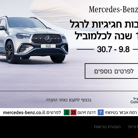
טכנולוגיה, חדשנות, בטיחות וקיימות
מגזין מרצדס-בנץ
ספרי רכב מרצדס-בנץ
נתוני זיהום אוויר וצריכת דלק וחשמל
נתוני תווית צמיגים
מחירון חלפים
קריאה חוזרת
הודעה על הטבות לרכבי מרצדס בהסדר
פשרה בתצ 56447-02-19
הסדר פשרה בתצ 56447-02-19
תקנון ימי מכירות 120 לכלמוביל
רטיות
הצהרת נגישות