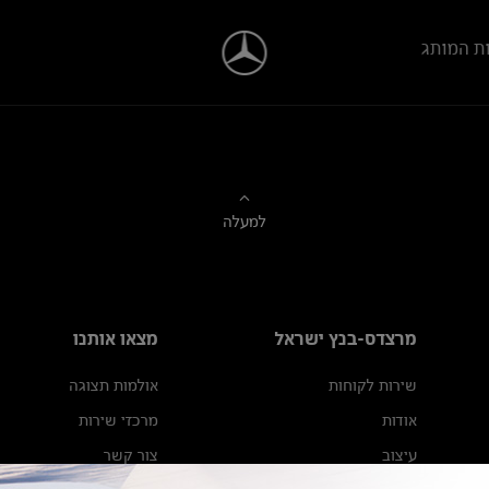
ת המותג
למעלה
מרצדס-בנץ ישראל
מצאו אותנו
שירות לקוחות
אולמות תצוגה
אודות
מרכזי שירות
עיצוב
צור קשר