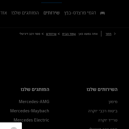
דגמי מרצדס-בנץ
שירותים
המותגים שלנו
אודו
>
>
חזור
אתה נמצא כאן
עמוד הבית
שירותים
ספר רכב דיגיטלי
השירותים שלנו
המותגים שלנו
מימון
Mercedes-AMG
ביטוח רכבי יוקרה
Mercedes-Maybach
טרייד יוקרה
Mercedes Electric