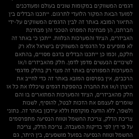
דגמים המשווקים במקומות שונים בעולם ומעודכנים
למועד הבאת המקור הלועדי לתרגום. ייתכנו הבדלים בין
התיאור המובא באתר זה לבין הדגמים המשווקים על-ידי
חברתנו, הן מבחינת המפרט הטכני והן מבחינת
האביזרים, הציוד והמערכות הנלוות. ייתכן כי באתר זה
לא מופיעים כל הדגמים המשווקים בישראל אלא רק
חלקם, וכמו כן ייתכנו הבדלים בדגם מסויים, בהתאם
לשינויים הנעשים מדמן לדמן. חלק מהאביזרים ו/או
המערכות המפורטים באתר זה מצוי רק בחלק מדגמי
הרכבים, אין בפרסום המובא באתר זה כדי לחייב את
היצרן ו/או את החברה בהספקת דגמים שיכללו את כל או
חלק מהאביזרים, הציוד והמערכות המתוארים בו והם
שומרים לעצמם את הזכות לבטל, להוסיף, לשנות
ולשפר, ללא הודעה מוקדמת וללא עידכון באתר זה. נתוני
צריכת הדלק, צריכת החשמל וטווח הנסיעה מתפרסמים
על פי דין לפי בדיקות המעבדה. צריכת הדלק, צריכת
החשמל וטווח הנסיעה בפועל מושפעים, בין היתר, גם