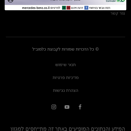
מרכזי שירות
צור קשר
© כל הזכויות שמורות לקבוצת כלמוביל
תנאי שימוש
מדיניות פרטיות
הצהרת נגישות
המידע והנתונים המופיעים באתר זה מתייחסים למגוון