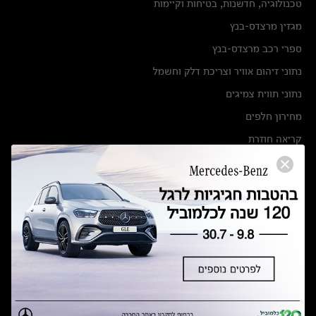
טכנולוגיה, חדשנות, בטיחות וקיימות
מגזין מרצדס-בנץ
ספרי רכב מרצדס-בנץ
נתוני זיהום אוויר וצריכת דלק וחשמל
נתוני תווית צמיגים
מחירון חלפים
קריאה חוזרת
הודעה על הטבות לרכבי מרצדס בהסדר פשרה בתצ 56447-02-19
הסדר פשרה בתצ 56447-02-19
תקנון ימי מכירות 120 לכלמוביל
מצאו אותנו
אולמות תצוגה