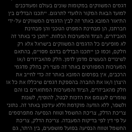
דגמים המשווקים במקומות שונים בעולם ומעודכנים
למועד הבאת המקור הלועדי לתרגום. ייתכנו הבדלים בין
התיאור המובא באתר זה לבין הדגמים המשווקים על-ידי
חברתנו, הן מבחינת המפרט הטכני והן מבחינת
האביזרים, הציוד והמערכות הנלוות. ייתכן כי באתר זה
לא מופיעים כל הדגמים המשווקים בישראל אלא רק
חלקם, וכמו כן ייתכנו הבדלים בדגם מסויים, בהתאם
לשינויים הנעשים מדמן לדמן. חלק מהאביזרים ו/או
המערכות המפורטים באתר זה מצוי רק בחלק מדגמי
הרכבים, אין בפרסום המובא באתר זה כדי לחייב את
היצרן ו/או את החברה בהספקת דגמים שיכללו את כל או
חלק מהאביזרים, הציוד והמערכות המתוארים בו והם
שומרים לעצמם את הזכות לבטל, להוסיף, לשנות
ולשפר, ללא הודעה מוקדמת וללא עידכון באתר זה. נתוני
צריכת הדלק, צריכת החשמל וטווח הנסיעה מתפרסמים
על פי דין לפי בדיקות המעבדה. צריכת הדלק, צריכת
החשמל וטווח הנסיעה בפועל מושפעים, בין היתר, גם