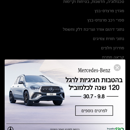
טכנולוגיה, חדשנות, בטיחות וקיימות
מגזין מרצדס-בנץ
ספרי רכב מרצדס-בנץ
נתוני זיהום אוויר וצריכת דלק וחשמל
נתוני תווית צמיגים
מחירון חלפים
קריאה חוזרת
הודעה על הטבות לרכבי מרצדס בהסדר פשרה בתצ 56447-02-19
הסדר פשרה בתצ 56447-02-19
תקנון ימי מכירות 120 לכלמוביל
מצאו אותנו
אולמות תצוגה