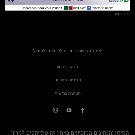
מרכזי שירות
צור קשר
© כל הזכויות שמורות לקבוצת כלמוביל
תנאי שימוש
מדיניות פרטיות
הצהרת נגישות
המידע והנתונים המופיעים באתר זה מתייחסים למגוון