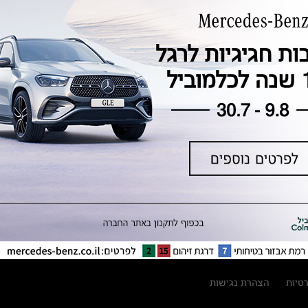
טכנולוגיה, חדשנות, בטיחות וקיימות
מגזין מרצדס-בנץ
ספרי רכב מרצדס-בנץ
נתוני זיהום אוויר וצריכת דלק וחשמל
נתוני תווית צמיגים
מחירון חלפים
קריאה חוזרת
הודעה על הטבות לרכבי מרצדס בהסדר
פשרה בתצ 56447-02-19
הסדר פשרה בתצ 56447-02-19
תקנון ימי מכירות 120 לכלמוביל
רטיות
הצהרת נגישות