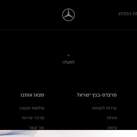
ת המותג
למעלה
מרצדס-בנץ ישראל
מצאו אותנו
שירות לקוחות
אולמות תצוגה
אודות
מרכזי שירות
עיצוב
צור קשר