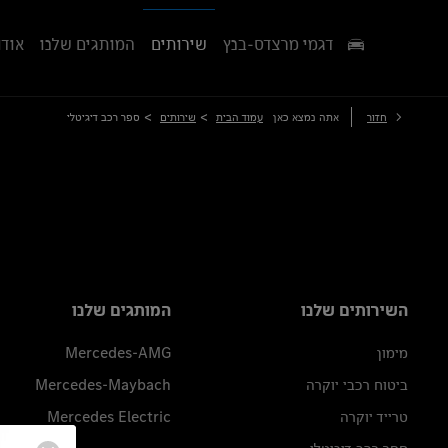
דגמי מרצדס-בנץ
שירותים
המותגים שלנו
אודו
>
>
חזור
אתה נמצא כאן
עמוד הבית
שירותים
ספר רכב דיגיטלי
השירותים שלנו
המותגים שלנו
מימון
Mercedes-AMG
ביטוח רכבי יוקרה
Mercedes-Maybach
טרייד יוקרה
Mercedes Electric