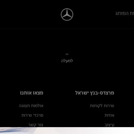
ת המותג
למעלה
מרצדס-בנץ ישראל
מצאו אותנו
שירות לקוחות
אולמות תצוגה
אודות
מרכזי שירות
עיצוב
צור קשר