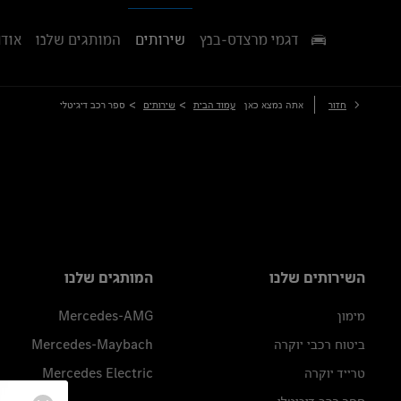
דגמי מרצדס-בנץ
שירותים
המותגים שלנו
אודו
>
>
חזור
אתה נמצא כאן
עמוד הבית
שירותים
ספר רכב דיגיטלי
השירותים שלנו
המותגים שלנו
מימון
Mercedes-AMG
ביטוח רכבי יוקרה
Mercedes-Maybach
טרייד יוקרה
Mercedes Electric