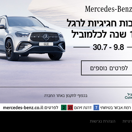
טכנולוגיה, חדשנות, בטיחות וקיימות
מגזין מרצדס-בנץ
ספרי רכב מרצדס-בנץ
נתוני זיהום אוויר וצריכת דלק וחשמל
נתוני תווית צמיגים
מחירון חלפים
קריאה חוזרת
הודעה על הטבות לרכבי מרצדס בהסדר
פשרה בתצ 56447-02-19
הסדר פשרה בתצ 56447-02-19
תקנון ימי מכירות 120 לכלמוביל
רטיות
הצהרת נגישות