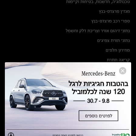
טכנולוגיה, חדשנות, בטיחות וקיימות
מגזין מרצדס-בנץ
ספרי רכב מרצדס-בנץ
נתוני זיהום אוויר וצריכת דלק וחשמל
נתוני תווית צמיגים
מחירון חלפים
קריאה חוזרת
הודעה על הטבות לרכבי מרצדס בהסדר פשרה בתצ 56447-02-19
הסדר פשרה בתצ 56447-02-19
תקנון ימי מכירות 120 לכלמוביל
מצאו אותנו
אולמות תצוגה