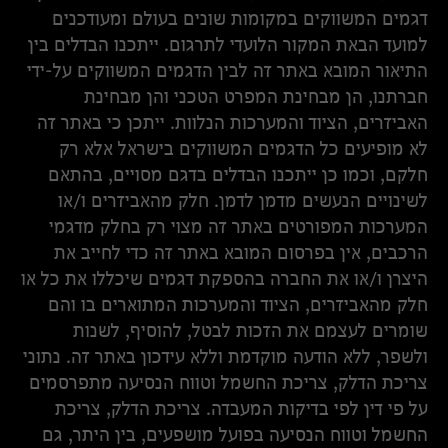
דגמים המשווקים במקומות שונים בעולם ומעודכנים
למועד הבאת המקור הלועדי לתרגום. ייתכנו הבדלים בין
התיאור המובא באתר זה לבין הדגמים המשווקים על-ידי
חברתנו, הן מבחינת המפרט הטכני והן מבחינת
האביזרים, הציוד והמערכות הנלוות. ייתכן כי באתר זה
לא מופיעים כל הדגמים המשווקים בישראל אלא רק
חלקם, וכמו כן ייתכנו הבדלים בדגם מסויים, בהתאם
לשינויים הנעשים מדמן לדמן. חלק מהאביזרים ו/או
המערכות המפורטים באתר זה מצוי רק בחלק מדגמי
הרכבים, אין בפרסום המובא באתר זה כדי לחייב את
היצרן ו/או את החברה בהספקת דגמים שיכללו את כל או
חלק מהאביזרים, הציוד והמערכות המתוארים בו והם
שומרים לעצמם את הזכות לבטל, להוסיף, לשנות
ולשפר, ללא הודעה מוקדמת וללא עידכון באתר זה. נתוני
צריכת הדלק, צריכת החשמל וטווח הנסיעה מתפרסמים
על פי דין לפי בדיקות המעבדה. צריכת הדלק, צריכת
החשמל וטווח הנסיעה בפועל מושפעים, בין היתר, גם