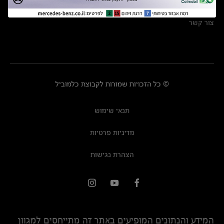
מרכזי שירות
צור קשר
© כל הזכויות שמורות לקבוצת כלמוביל
תנאי שימוש
מדיניות פרטיות
הצהרת נגישות
המידע והנתונים המופיעים באתר זה מתייחסים למגוון