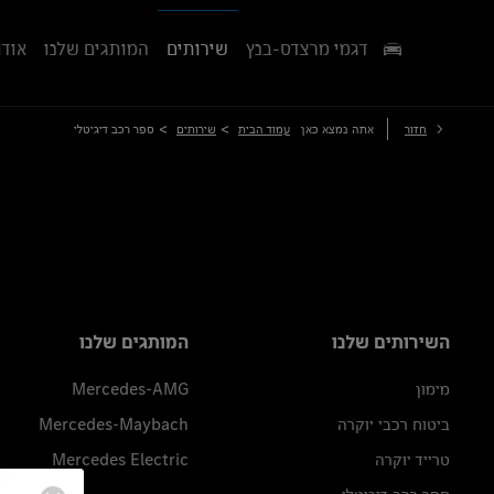
דגמי מרצדס-בנץ
שירותים
המותגים שלנו
אודו
>
>
חזור
אתה נמצא כאן
עמוד הבית
שירותים
ספר רכב דיגיטלי
השירותים שלנו
המותגים שלנו
מימון
Mercedes-AMG
ביטוח רכבי יוקרה
Mercedes-Maybach
טרייד יוקרה
Mercedes Electric