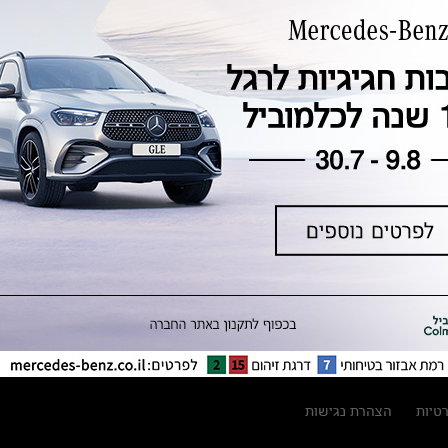
טכנולוגיה, חדשנות, בטיחות וקיימות
מגזין מרצדס-בנץ
ספרי רכב מרצדס-בנץ
נתוני זיהום אוויר וצריכת דלק וחשמל
נתוני תווית צמיגים
מחירון חלפים
קריאה חוזרת
הודעה על הטבות לרכבי מרצדס בהסדר
פשרה בתצ 56447-02-19
הסדר פשרה בתצ 56447-02-19
תקנון ימי מכירות 120 לכלמוביל
רטיות
הצהרת נגישות