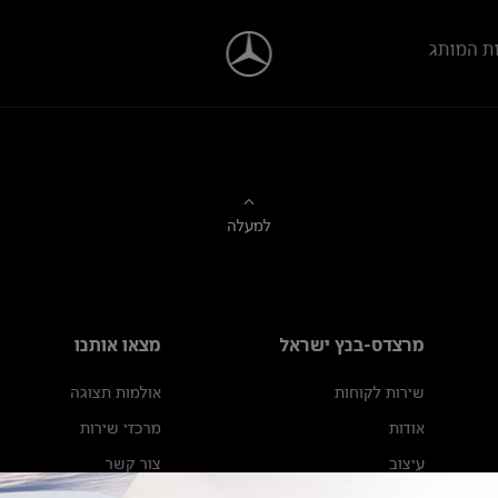
ת המותג
למעלה
מרצדס-בנץ ישראל
מצאו אותנו
שירות לקוחות
אולמות תצוגה
אודות
מרכזי שירות
עיצוב
צור קשר