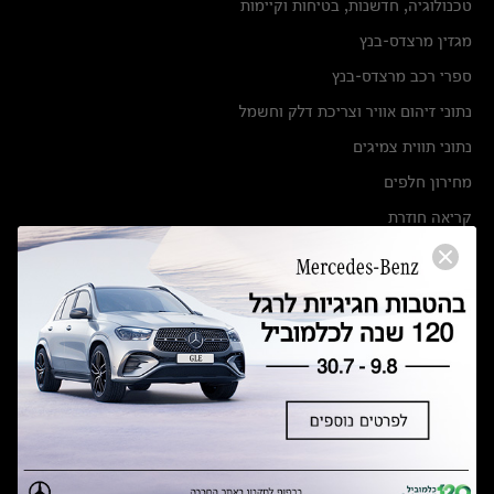
טכנולוגיה, חדשנות, בטיחות וקיימות
מגזין מרצדס-בנץ
ספרי רכב מרצדס-בנץ
נתוני זיהום אוויר וצריכת דלק וחשמל
נתוני תווית צמיגים
מחירון חלפים
קריאה חוזרת
הודעה על הטבות לרכבי מרצדס בהסדר פשרה בתצ 56447-02-19
הסדר פשרה בתצ 56447-02-19
תקנון ימי מכירות 120 לכלמוביל
מצאו אותנו
אולמות תצוגה