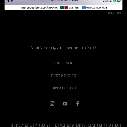
מרכזי שירות
צור קשר
© כל הזכויות שמורות לקבוצת כלמוביל
תנאי שימוש
מדיניות פרטיות
הצהרת נגישות
המידע והנתונים המופיעים באתר זה מתייחסים למגוון