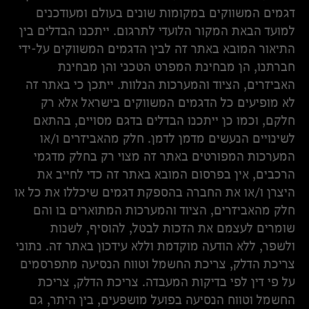
דגמים המשווקים במקומות שונים בעולם ומעודכנים
למועד הבאת המקור הלועדי לתרגום. ייתכנו הבדלים בין
התיאור המובא באתר זה לבין הדגמים המשווקים על-ידי
חברתנו, הן מבחינת המפרט הטכני והן מבחינת
האביזרים, הציוד והמערכות הנלוות. ייתכן כי באתר זה
לא מופיעים כל הדגמים המשווקים בישראל אלא רק
חלקם, וכמו כן ייתכנו הבדלים בדגם מסויים, בהתאם
לשינויים הנעשים מדמן לדמן. חלק מהאביזרים ו/או
המערכות המפורטים באתר זה מצוי רק בחלק מדגמי
הרכבים, אין בפרסום המובא באתר זה כדי לחייב את
היצרן ו/או את החברה בהספקת דגמים שיכללו את כל או
חלק מהאביזרים, הציוד והמערכות המתוארים בו והם
שומרים לעצמם את הזכות לבטל, להוסיף, לשנות
ולשפר, ללא הודעה מוקדמת וללא עידכון באתר זה. נתוני
צריכת הדלק, צריכת החשמל וטווח הנסיעה מתפרסמים
על פי דין לפי בדיקות המעבדה. צריכת הדלק, צריכת
החשמל וטווח הנסיעה בפועל מושפעים, בין היתר, גם