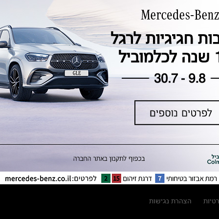
טכנולוגיה, חדשנות, בטיחות וקיימות
מגזין מרצדס-בנץ
ספרי רכב מרצדס-בנץ
נתוני זיהום אוויר וצריכת דלק וחשמל
נתוני תווית צמיגים
מחירון חלפים
קריאה חוזרת
הודעה על הטבות לרכבי מרצדס בהסדר
פשרה בתצ 56447-02-19
הסדר פשרה בתצ 56447-02-19
תקנון ימי מכירות 120 לכלמוביל
רטיות
הצהרת נגישות