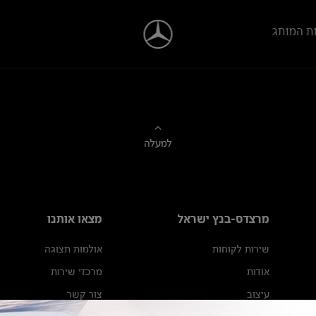
ת המותג
למעלה
מרצדס-בנץ ישראל
מצאו אותנו
שירות לקוחות
אולמות תצוגה
אודות
מרכזי שירות
עיצוב
צור קשר