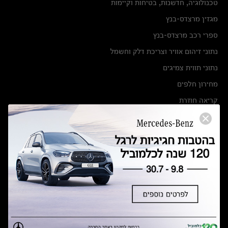
טכנולוגיה, חדשנות, בטיחות וקיימות
מגזין מרצדס-בנץ
ספרי רכב מרצדס-בנץ
נתוני זיהום אוויר וצריכת דלק וחשמל
נתוני תווית צמיגים
מחירון חלפים
קריאה חוזרת
הודעה על הטבות לרכבי מרצדס בהסדר פשרה בתצ 56447-02-19
הסדר פשרה בתצ 56447-02-19
תקנון ימי מכירות 120 לכלמוביל
מצאו אותנו
אולמות תצוגה