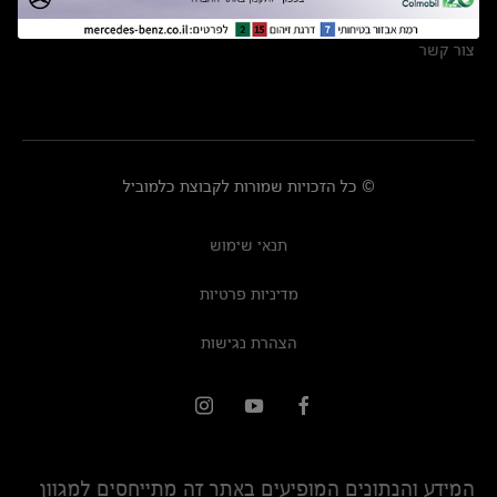
מרכזי שירות
צור קשר
© כל הזכויות שמורות לקבוצת כלמוביל
תנאי שימוש
מדיניות פרטיות
הצהרת נגישות
המידע והנתונים המופיעים באתר זה מתייחסים למגוון