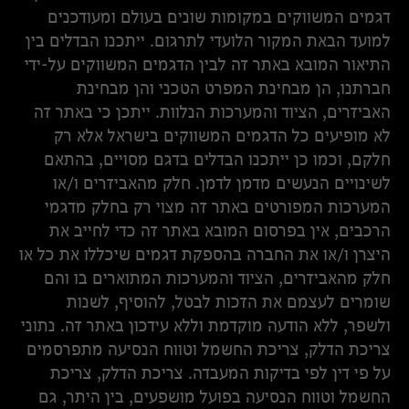
דגמים המשווקים במקומות שונים בעולם ומעודכנים
למועד הבאת המקור הלועדי לתרגום. ייתכנו הבדלים בין
התיאור המובא באתר זה לבין הדגמים המשווקים על-ידי
חברתנו, הן מבחינת המפרט הטכני והן מבחינת
האביזרים, הציוד והמערכות הנלוות. ייתכן כי באתר זה
לא מופיעים כל הדגמים המשווקים בישראל אלא רק
חלקם, וכמו כן ייתכנו הבדלים בדגם מסויים, בהתאם
לשינויים הנעשים מדמן לדמן. חלק מהאביזרים ו/או
המערכות המפורטים באתר זה מצוי רק בחלק מדגמי
הרכבים, אין בפרסום המובא באתר זה כדי לחייב את
היצרן ו/או את החברה בהספקת דגמים שיכללו את כל או
חלק מהאביזרים, הציוד והמערכות המתוארים בו והם
שומרים לעצמם את הזכות לבטל, להוסיף, לשנות
ולשפר, ללא הודעה מוקדמת וללא עידכון באתר זה. נתוני
צריכת הדלק, צריכת החשמל וטווח הנסיעה מתפרסמים
על פי דין לפי בדיקות המעבדה. צריכת הדלק, צריכת
החשמל וטווח הנסיעה בפועל מושפעים, בין היתר, גם