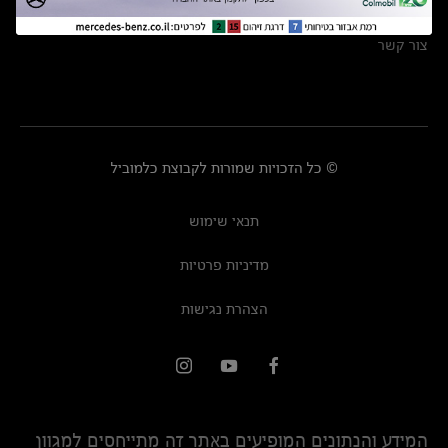
מרכזי שירות
צור קשר
© כל הזכויות שמורות לקבוצת כלמוביל
תנאי שימוש
מדיניות פרטיות
הצהרת נגישות
המידע והנתונים המופיעים באתר זה מתייחסים למגוון