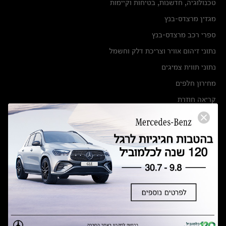
טכנולוגיה, חדשנות, בטיחות וקיימות
מגזין מרצדס-בנץ
ספרי רכב מרצדס-בנץ
נתוני זיהום אוויר וצריכת דלק וחשמל
נתוני תווית צמיגים
מחירון חלפים
קריאה חוזרת
הודעה על הטבות לרכבי מרצדס בהסדר פשרה בתצ 56447-02-19
הסדר פשרה בתצ 56447-02-19
תקנון ימי מכירות 120 לכלמוביל
מצאו אותנו
אולמות תצוגה