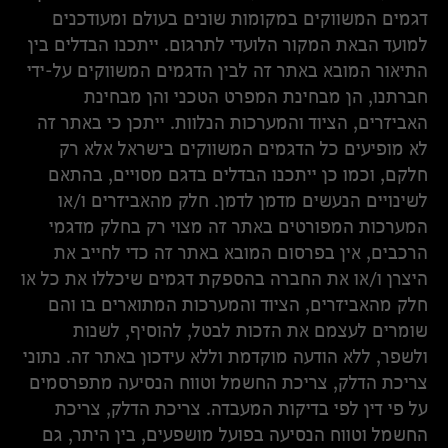
דגמים המשווקים במקומות שונים בעולם ומעודכנים
למועד הבאת המקור הלועדי לתרגום. ייתכנו הבדלים בין
התיאור המובא באתר זה לבין הדגמים המשווקים על-ידי
חברתנו, הן מבחינת המפרט הטכני והן מבחינת
האביזרים, הציוד והמערכות הנלוות. ייתכן כי באתר זה
לא מופיעים כל הדגמים המשווקים בישראל אלא רק
חלקם, וכמו כן ייתכנו הבדלים בדגם מסויים, בהתאם
לשינויים הנעשים מדמן לדמן. חלק מהאביזרים ו/או
המערכות המפורטים באתר זה מצוי רק בחלק מדגמי
הרכבים, אין בפרסום המובא באתר זה כדי לחייב את
היצרן ו/או את החברה בהספקת דגמים שיכללו את כל או
חלק מהאביזרים, הציוד והמערכות המתוארים בו והם
שומרים לעצמם את הזכות לבטל, להוסיף, לשנות
ולשפר, ללא הודעה מוקדמת וללא עידכון באתר זה. נתוני
צריכת הדלק, צריכת החשמל וטווח הנסיעה מתפרסמים
על פי דין לפי בדיקות המעבדה. צריכת הדלק, צריכת
החשמל וטווח הנסיעה בפועל מושפעים, בין היתר, גם