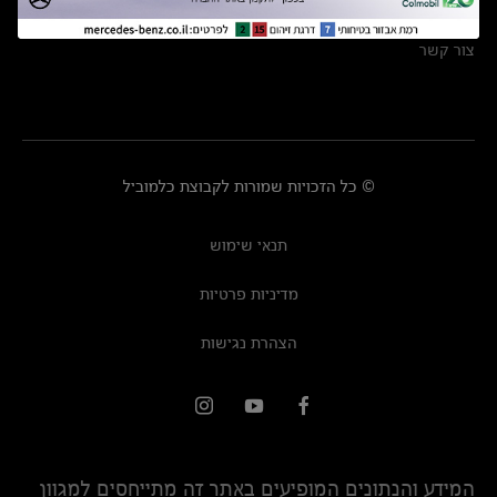
מרכזי שירות
צור קשר
© כל הזכויות שמורות לקבוצת כלמוביל
תנאי שימוש
מדיניות פרטיות
הצהרת נגישות
המידע והנתונים המופיעים באתר זה מתייחסים למגוון