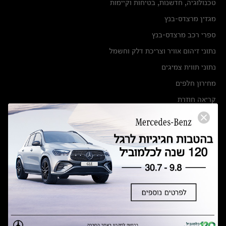
טכנולוגיה, חדשנות, בטיחות וקיימות
מגזין מרצדס-בנץ
ספרי רכב מרצדס-בנץ
נתוני זיהום אוויר וצריכת דלק וחשמל
נתוני תווית צמיגים
מחירון חלפים
קריאה חוזרת
הודעה על הטבות לרכבי מרצדס בהסדר פשרה בתצ 56447-02-19
הסדר פשרה בתצ 56447-02-19
תקנון ימי מכירות 120 לכלמוביל
מצאו אותנו
אולמות תצוגה