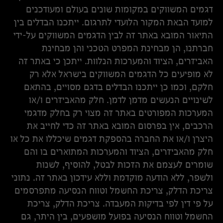
דגמים המשווקים במקומות שונים בעולם ומעודכנים
למועד הבאת המקור הלועדי לתרגום. ייתכנו הבדלים בין
התיאור המובא באתר זה לבין הדגמים המשווקים על-ידי
חברתנו, הן מבחינת המפרט הטכני והן מבחינת
האביזרים, הציוד והמערכות הנלוות. ייתכן כי באתר זה
לא מופיעים כל הדגמים המשווקים בישראל אלא רק
חלקם, וכמו כן ייתכנו הבדלים בדגם מסויים, בהתאם
לשינויים הנעשים מדמן לדמן. חלק מהאביזרים ו/או
המערכות המפורטים באתר זה מצוי רק בחלק מדגמי
הרכבים, אין בפרסום המובא באתר זה כדי לחייב את
היצרן ו/או את החברה בהספקת דגמים שיכללו את כל או
חלק מהאביזרים, הציוד והמערכות המתוארים בו והם
שומרים לעצמם את הזכות לבטל, להוסיף, לשנות
ולשפר, ללא הודעה מוקדמת וללא עידכון באתר זה. נתוני
צריכת הדלק, צריכת החשמל וטווח הנסיעה מתפרסמים
על פי דין לפי בדיקות המעבדה. צריכת הדלק, צריכת
החשמל וטווח הנסיעה בפועל מושפעים, בין היתר, גם