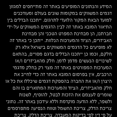
המידע והנתונים המופיעים באתר זה מתייחסים למגוון
דגמים המשווקים במקומות שונים בעולם ומעודכנים
למועד הבאת המקור הלועדי לתרגום. ייתכנו הבדלים בין
התיאור המובא באתר זה לבין הדגמים המשווקים על-ידי
חברתנו, הן מבחינת המפרט הטכני והן מבחינת
האביזרים, הציוד והמערכות הנלוות. ייתכן כי באתר זה
לא מופיעים כל הדגמים המשווקים בישראל אלא רק
חלקם, וכמו כן ייתכנו הבדלים בדגם מסויים, בהתאם
לשינויים הנעשים מדמן לדמן. חלק מהאביזרים ו/או
המערכות המפורטים באתר זה מצוי רק בחלק מדגמי
הרכבים, אין בפרסום המובא באתר זה כדי לחייב את
היצרן ו/או את החברה בהספקת דגמים שיכללו את כל או
חלק מהאביזרים, הציוד והמערכות המתוארים בו והם
שומרים לעצמם את הזכות לבטל, להוסיף, לשנות
ולשפר, ללא הודעה מוקדמת וללא עידכון באתר זה. נתוני
צריכת הדלק, צריכת החשמל וטווח הנסיעה מתפרסמים
על פי דין לפי בדיקות המעבדה. צריכת הדלק, צריכת