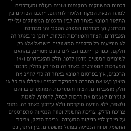
דגמים המשווקים במקומות שונים בעולם ומעודכנים
למועד הבאת המקור הלועדי לתרגום. ייתכנו הבדלים בין
התיאור המובא באתר זה לבין הדגמים המשווקים על-ידי
חברתנו, הן מבחינת המפרט הטכני והן מבחינת
האביזרים, הציוד והמערכות הנלוות. ייתכן כי באתר זה
לא מופיעים כל הדגמים המשווקים בישראל אלא רק
חלקם, וכמו כן ייתכנו הבדלים בדגם מסויים, בהתאם
לשינויים הנעשים מדמן לדמן. חלק מהאביזרים ו/או
המערכות המפורטים באתר זה מצוי רק בחלק מדגמי
הרכבים, אין בפרסום המובא באתר זה כדי לחייב את
היצרן ו/או את החברה בהספקת דגמים שיכללו את כל או
חלק מהאביזרים, הציוד והמערכות המתוארים בו והם
שומרים לעצמם את הזכות לבטל, להוסיף, לשנות
ולשפר, ללא הודעה מוקדמת וללא עידכון באתר זה. נתוני
צריכת הדלק, צריכת החשמל וטווח הנסיעה מתפרסמים
על פי דין לפי בדיקות המעבדה. צריכת הדלק, צריכת
החשמל וטווח הנסיעה בפועל מושפעים, בין היתר, גם