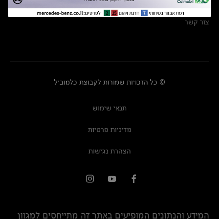
מרכזי שירות
צור קשר
© כל הזכויות שמורות לקבוצת כלמוביל
תנאי שימוש
מדיניות פרטיות
הצהרת נגישות
המידע והנתונים המופיעים באתר זה מתייחסים למגוון