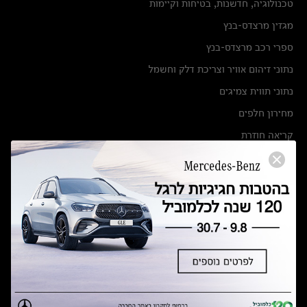
טכנולוגיה, חדשנות, בטיחות וקיימות
מגזין מרצדס-בנץ
ספרי רכב מרצדס-בנץ
נתוני זיהום אוויר וצריכת דלק וחשמל
נתוני תווית צמיגים
מחירון חלפים
קריאה חוזרת
הודעה על הטבות לרכבי מרצדס בהסדר פשרה בתצ 56447-02-19
הסדר פשרה בתצ 56447-02-19
תקנון ימי מכירות 120 לכלמוביל
מצאו אותנו
אולמות תצוגה