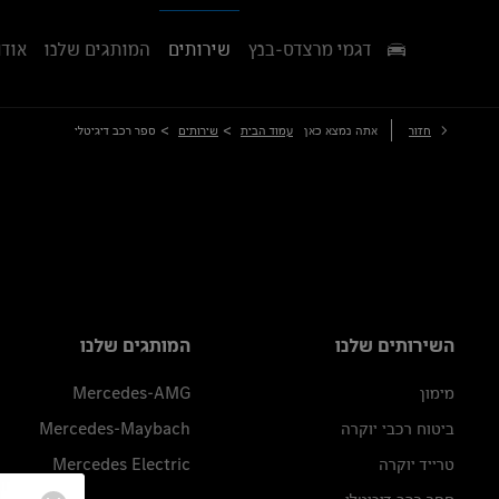
דגמי מרצדס-בנץ
שירותים
המותגים שלנו
אודו
>
>
חזור
אתה נמצא כאן
עמוד הבית
שירותים
ספר רכב דיגיטלי
השירותים שלנו
המותגים שלנו
מימון
Mercedes-AMG
ביטוח רכבי יוקרה
Mercedes-Maybach
טרייד יוקרה
Mercedes Electric