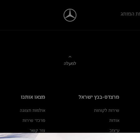
ת המותג
למעלה
מרצדס-בנץ ישראל
מצאו אותנו
שירות לקוחות
אולמות תצוגה
אודות
מרכזי שירות
עיצוב
צור קשר