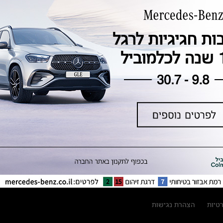
טכנולוגיה, חדשנות, בטיחות וקיימות
מגזין מרצדס-בנץ
ספרי רכב מרצדס-בנץ
נתוני זיהום אוויר וצריכת דלק וחשמל
נתוני תווית צמיגים
מחירון חלפים
קריאה חוזרת
הודעה על הטבות לרכבי מרצדס בהסדר
פשרה בתצ 56447-02-19
הסדר פשרה בתצ 56447-02-19
תקנון ימי מכירות 120 לכלמוביל
רטיות
הצהרת נגישות