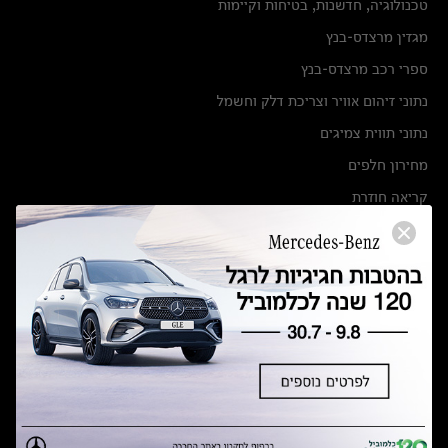
טכנולוגיה, חדשנות, בטיחות וקיימות
מגזין מרצדס-בנץ
ספרי רכב מרצדס-בנץ
נתוני זיהום אוויר וצריכת דלק וחשמל
נתוני תווית צמיגים
מחירון חלפים
קריאה חוזרת
הודעה על הטבות לרכבי מרצדס בהסדר פשרה בתצ 56447-02-19
הסדר פשרה בתצ 56447-02-19
תקנון ימי מכירות 120 לכלמוביל
מצאו אותנו
אולמות תצוגה