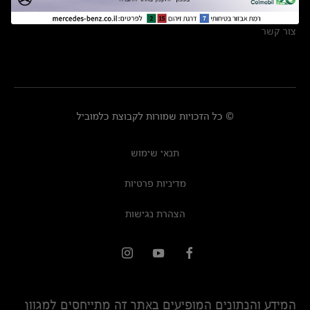
מרכזי שירות
צור קשר
© כל הזכויות שמורות לקבוצת כלמוביל
תנאי שימוש
מדיניות פרטיות
הצהרת נגישות
המידע והנתונים המופיעים באתר זה מתייחסים למגוון