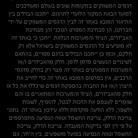
דגמים המשווקים במקומות שונים בעולם ומעודכנים
למועד הבאת המקור הלועדי לתרגום. ייתכנו הבדלים בין
התיאור המובא באתר זה לבין הדגמים המשווקים על-ידי
חברתנו, הן מבחינת המפרט הטכני והן מבחינת
האביזרים, הציוד והמערכות הנלוות. ייתכן כי באתר זה
לא מופיעים כל הדגמים המשווקים בישראל אלא רק
חלקם, וכמו כן ייתכנו הבדלים בדגם מסויים, בהתאם
לשינויים הנעשים מדמן לדמן. חלק מהאביזרים ו/או
המערכות המפורטים באתר זה מצוי רק בחלק מדגמי
הרכבים, אין בפרסום המובא באתר זה כדי לחייב את
היצרן ו/או את החברה בהספקת דגמים שיכללו את כל או
חלק מהאביזרים, הציוד והמערכות המתוארים בו והם
שומרים לעצמם את הזכות לבטל, להוסיף, לשנות
ולשפר, ללא הודעה מוקדמת וללא עידכון באתר זה. נתוני
צריכת הדלק, צריכת החשמל וטווח הנסיעה מתפרסמים
על פי דין לפי בדיקות המעבדה. צריכת הדלק, צריכת
החשמל וטווח הנסיעה בפועל מושפעים, בין היתר, גם