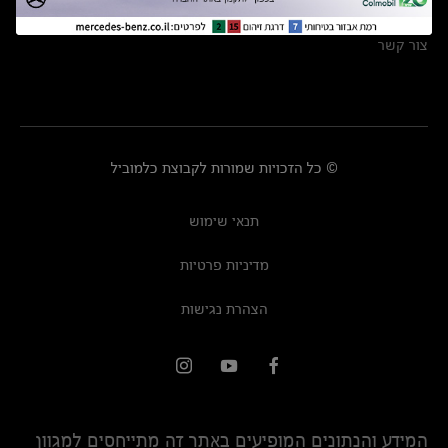
מרכזי שירות
צור קשר
© כל הזכויות שמורות לקבוצת כלמוביל
תנאי שימוש
מדיניות פרטיות
הצהרת נגישות
המידע והנתונים המופיעים באתר זה מתייחסים למגוון