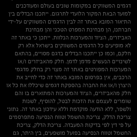
דגמים המשווקים במקומות שונים בעולם ומעודכנים
למועד הבאת המקור הלועדי לתרגום. ייתכנו הבדלים בין
התיאור המובא באתר זה לבין הדגמים המשווקים על-ידי
חברתנו, הן מבחינת המפרט הטכני והן מבחינת
האביזרים, הציוד והמערכות הנלוות. ייתכן כי באתר זה
לא מופיעים כל הדגמים המשווקים בישראל אלא רק
חלקם, וכמו כן ייתכנו הבדלים בדגם מסויים, בהתאם
לשינויים הנעשים מדמן לדמן. חלק מהאביזרים ו/או
המערכות המפורטים באתר זה מצוי רק בחלק מדגמי
הרכבים, אין בפרסום המובא באתר זה כדי לחייב את
היצרן ו/או את החברה בהספקת דגמים שיכללו את כל או
חלק מהאביזרים, הציוד והמערכות המתוארים בו והם
שומרים לעצמם את הזכות לבטל, להוסיף, לשנות
ולשפר, ללא הודעה מוקדמת וללא עידכון באתר זה. נתוני
צריכת הדלק, צריכת החשמל וטווח הנסיעה מתפרסמים
על פי דין לפי בדיקות המעבדה. צריכת הדלק, צריכת
החשמל וטווח הנסיעה בפועל מושפעים, בין היתר, גם