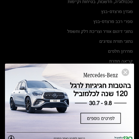
טכנולוגיה, חדשנות, בטיחות וקיימות
מגזין מרצדס-בנץ
ספרי רכב מרצדס-בנץ
נתוני זיהום אוויר וצריכת דלק וחשמל
נתוני תווית צמיגים
מחירון חלפים
קריאה חוזרת
הודעה על הטבות לרכבי מרצדס בהסדר פשרה בתצ 56447-02-19
הסדר פשרה בתצ 56447-02-19
תקנון ימי מכירות 120 לכלמוביל
מצאו אותנו
אולמות תצוגה