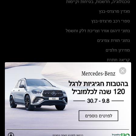
טכנולוגיה, חדשנות, בטיחות וקיימות
מגזין מרצדס-בנץ
ספרי רכב מרצדס-בנץ
נתוני זיהום אוויר וצריכת דלק וחשמל
נתוני תווית צמיגים
מחירון חלפים
קריאה חוזרת
הודעה על הטבות לרכבי מרצדס בהסדר פשרה בתצ 56447-02-19
הסדר פשרה בתצ 56447-02-19
תקנון ימי מכירות 120 לכלמוביל
מצאו אותנו
אולמות תצוגה