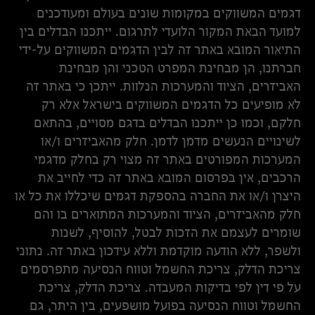
דגמים המשווקים במקומות שונים בעולם ומעודכנים
למועד הבאת המקור הלועדי לתרגום. ייתכנו הבדלים בין
התיאור המובא באתר זה לבין הדגמים המשווקים על-ידי
חברתנו, הן מבחינת המפרט הטכני והן מבחינת
האביזרים, הציוד והמערכות הנלוות. ייתכן כי באתר זה
לא מופיעים כל הדגמים המשווקים בישראל אלא רק
חלקם, וכמו כן ייתכנו הבדלים בדגם מסויים, בהתאם
לשינויים הנעשים מדמן לדמן. חלק מהאביזרים ו/או
המערכות המפורטים באתר זה מצוי רק בחלק מדגמי
הרכבים, אין בפרסום המובא באתר זה כדי לחייב את
היצרן ו/או את החברה בהספקת דגמים שיכללו את כל או
חלק מהאביזרים, הציוד והמערכות המתוארים בו והם
שומרים לעצמם את הזכות לבטל, להוסיף, לשנות
ולשפר, ללא הודעה מוקדמת וללא עידכון באתר זה. נתוני
צריכת הדלק, צריכת החשמל וטווח הנסיעה מתפרסמים
על פי דין לפי בדיקות המעבדה. צריכת הדלק, צריכת
החשמל וטווח הנסיעה בפועל מושפעים, בין היתר, גם