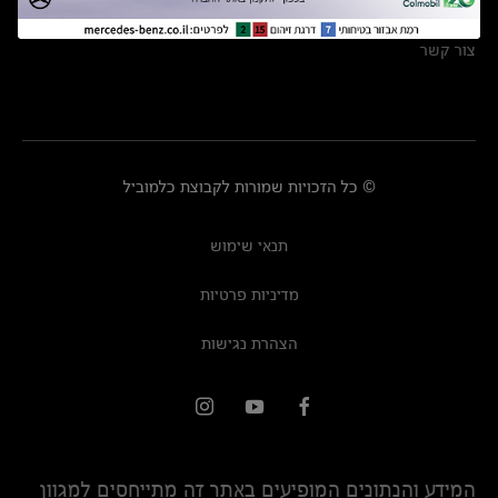
מרכזי שירות
צור קשר
© כל הזכויות שמורות לקבוצת כלמוביל
תנאי שימוש
מדיניות פרטיות
הצהרת נגישות
המידע והנתונים המופיעים באתר זה מתייחסים למגוון