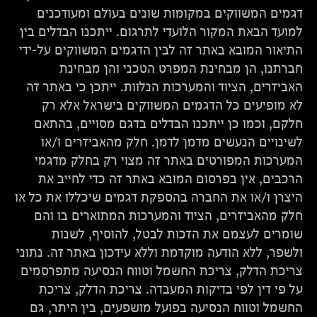
דגמים המשווקים במקומות שונים בעולם ומעודכנים
למועד הבאת המקור הלועדי לתרגום. ייתכנו הבדלים בין
התיאור המובא באתר זה לבין הדגמים המשווקים על-ידי
חברתנו, הן מבחינת המפרט הטכני והן מבחינת
האביזרים, הציוד והמערכות הנלוות. ייתכן כי באתר זה
לא מופיעים כל הדגמים המשווקים בישראל אלא רק
חלקם, וכמו כן ייתכנו הבדלים בדגם מסויים, בהתאם
לשינויים הנעשים מדמן לדמן. חלק מהאביזרים ו/או
המערכות המפורטים באתר זה מצוי רק בחלק מדגמי
הרכבים, אין בפרסום המובא באתר זה כדי לחייב את
היצרן ו/או את החברה בהספקת דגמים שיכללו את כל או
חלק מהאביזרים, הציוד והמערכות המתוארים בו והם
שומרים לעצמם את הזכות לבטל, להוסיף, לשנות
ולשפר, ללא הודעה מוקדמת וללא עידכון באתר זה. נתוני
צריכת הדלק, צריכת החשמל וטווח הנסיעה מתפרסמים
על פי דין לפי בדיקות המעבדה. צריכת הדלק, צריכת
החשמל וטווח הנסיעה בפועל מושפעים, בין היתר, גם