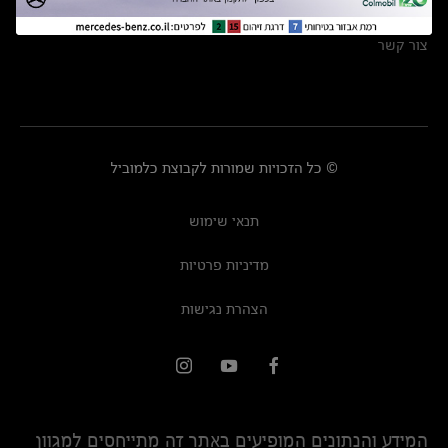
מרכזי שירות
צור קשר
© כל הזכויות שמורות לקבוצת כלמוביל
תנאי שימוש
מדיניות פרטיות
הצהרת נגישות
המידע והנתונים המופיעים באתר זה מתייחסים למגוון