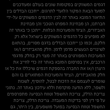
דגמים המשווקים במקומות שונים בעולם ומעודכנים
למועד הבאת המקור הלועדי לתרגום. ייתכנו הבדלים בין
התיאור המובא באתר זה לבין הדגמים המשווקים על-ידי
חברתנו, הן מבחינת המפרט הטכני והן מבחינת
האביזרים, הציוד והמערכות הנלוות. ייתכן כי באתר זה
לא מופיעים כל הדגמים המשווקים בישראל אלא רק
חלקם, וכמו כן ייתכנו הבדלים בדגם מסויים, בהתאם
לשינויים הנעשים מדמן לדמן. חלק מהאביזרים ו/או
המערכות המפורטים באתר זה מצוי רק בחלק מדגמי
הרכבים, אין בפרסום המובא באתר זה כדי לחייב את
היצרן ו/או את החברה בהספקת דגמים שיכללו את כל או
חלק מהאביזרים, הציוד והמערכות המתוארים בו והם
שומרים לעצמם את הזכות לבטל, להוסיף, לשנות
ולשפר, ללא הודעה מוקדמת וללא עידכון באתר זה. נתוני
צריכת הדלק, צריכת החשמל וטווח הנסיעה מתפרסמים
על פי דין לפי בדיקות המעבדה. צריכת הדלק, צריכת
החשמל וטווח הנסיעה בפועל מושפעים, בין היתר, גם