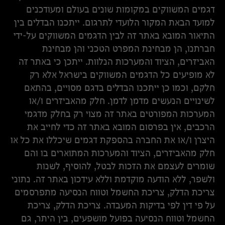
דגמים המשווקים במקומות שונים בעולם ומעודכנים
למועד הבאת המקור הלועדי לתרגום. ייתכנו הבדלים בין
התיאור המובא באתר זה לבין הדגמים המשווקים על-ידי
חברתנו, הן מבחינת המפרט הטכני והן מבחינת
האביזרים, הציוד והמערכות הנלוות. ייתכן כי באתר זה
לא מופיעים כל הדגמים המשווקים בישראל אלא רק
חלקם, וכמו כן ייתכנו הבדלים בדגם מסויים, בהתאם
לשינויים הנעשים מדמן לדמן. חלק מהאביזרים ו/או
המערכות המפורטים באתר זה מצוי רק בחלק מדגמי
הרכבים, אין בפרסום המובא באתר זה כדי לחייב את
היצרן ו/או את החברה בהספקת דגמים שיכללו את כל או
חלק מהאביזרים, הציוד והמערכות המתוארים בו והם
שומרים לעצמם את הזכות לבטל, להוסיף, לשנות
ולשפר, ללא הודעה מוקדמת וללא עידכון באתר זה. נתוני
צריכת הדלק, צריכת החשמל וטווח הנסיעה מתפרסמים
על פי דין לפי בדיקות המעבדה. צריכת הדלק, צריכת
החשמל וטווח הנסיעה בפועל מושפעים, בין היתר, גם