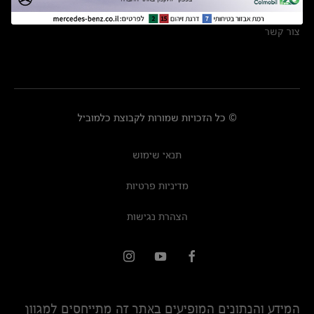
מרכזי שירות
צור קשר
© כל הזכויות שמורות לקבוצת כלמוביל
תנאי שימוש
מדיניות פרטיות
הצהרת נגישות
המידע והנתונים המופיעים באתר זה מתייחסים למגוון