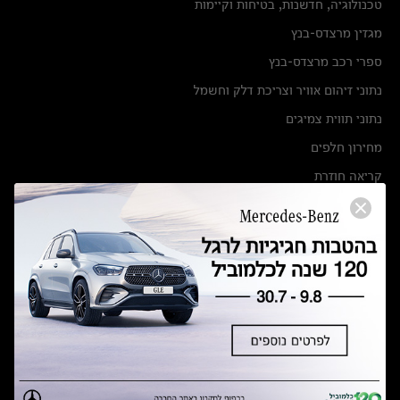
טכנולוגיה, חדשנות, בטיחות וקיימות
מגזין מרצדס-בנץ
ספרי רכב מרצדס-בנץ
נתוני זיהום אוויר וצריכת דלק וחשמל
נתוני תווית צמיגים
מחירון חלפים
קריאה חוזרת
הודעה על הטבות לרכבי מרצדס בהסדר פשרה בתצ 56447-02-19
הסדר פשרה בתצ 56447-02-19
תקנון ימי מכירות 120 לכלמוביל
מצאו אותנו
אולמות תצוגה