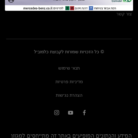
מרכזי שירות
צור קשר
© כל הזכויות שמורות לקבוצת כלמוביל
תנאי שימוש
מדיניות פרטיות
הצהרת נגישות
המידע והנתונים המופיעים באתר זה מתייחסים למגוון