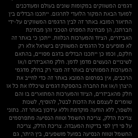
דגמים המשווקים במקומות שונים בעולם ומעודכנים
למועד הבאת המקור הלועדי לתרגום. ייתכנו הבדלים בין
התיאור המובא באתר זה לבין הדגמים המשווקים על-ידי
חברתנו, הן מבחינת המפרט הטכני והן מבחינת
האביזרים, הציוד והמערכות הנלוות. ייתכן כי באתר זה
לא מופיעים כל הדגמים המשווקים בישראל אלא רק
חלקם, וכמו כן ייתכנו הבדלים בדגם מסויים, בהתאם
לשינויים הנעשים מדמן לדמן. חלק מהאביזרים ו/או
המערכות המפורטים באתר זה מצוי רק בחלק מדגמי
הרכבים, אין בפרסום המובא באתר זה כדי לחייב את
היצרן ו/או את החברה בהספקת דגמים שיכללו את כל או
חלק מהאביזרים, הציוד והמערכות המתוארים בו והם
שומרים לעצמם את הזכות לבטל, להוסיף, לשנות
ולשפר, ללא הודעה מוקדמת וללא עידכון באתר זה. נתוני
צריכת הדלק, צריכת החשמל וטווח הנסיעה מתפרסמים
על פי דין לפי בדיקות המעבדה. צריכת הדלק, צריכת
החשמל וטווח הנסיעה בפועל מושפעים, בין היתר, גם