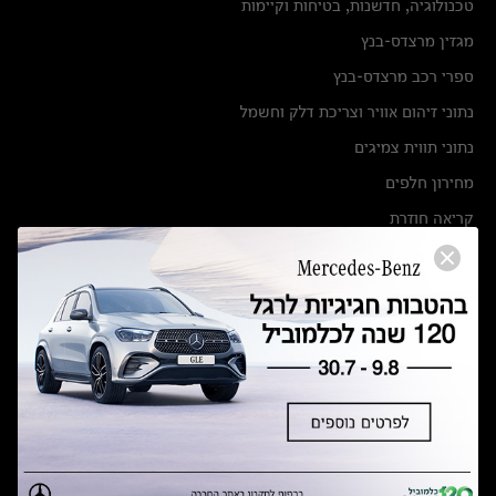
טכנולוגיה, חדשנות, בטיחות וקיימות
מגזין מרצדס-בנץ
ספרי רכב מרצדס-בנץ
נתוני זיהום אוויר וצריכת דלק וחשמל
נתוני תווית צמיגים
מחירון חלפים
קריאה חוזרת
הודעה על הטבות לרכבי מרצדס בהסדר פשרה בתצ 56447-02-19
הסדר פשרה בתצ 56447-02-19
תקנון ימי מכירות 120 לכלמוביל
מצאו אותנו
אולמות תצוגה