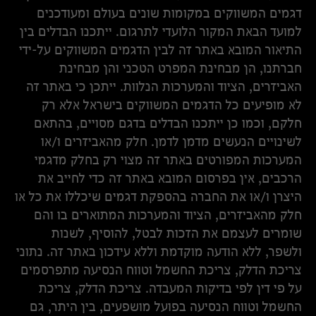
דגמים המשווקים במקומות שונים בעולם ומעודכנים
למועד הבאת המקור הלועדי לתרגום. ייתכנו הבדלים בין
התיאור המובא באתר זה לבין הדגמים המשווקים על-ידי
חברתנו, הן מבחינת המפרט הטכני והן מבחינת
האביזרים, הציוד והמערכות הנלוות. ייתכן כי באתר זה
לא מופיעים כל הדגמים המשווקים בישראל אלא רק
חלקם, וכמו כן ייתכנו הבדלים בדגם מסויים, בהתאם
לשינויים הנעשים מדמן לדמן. חלק מהאביזרים ו/או
המערכות המפורטים באתר זה מצוי רק בחלק מדגמי
הרכבים, אין בפרסום המובא באתר זה כדי לחייב את
היצרן ו/או את החברה בהספקת דגמים שיכללו את כל או
חלק מהאביזרים, הציוד והמערכות המתוארים בו והם
שומרים לעצמם את הזכות לבטל, להוסיף, לשנות
ולשפר, ללא הודעה מוקדמת וללא עידכון באתר זה. נתוני
צריכת הדלק, צריכת החשמל וטווח הנסיעה מתפרסמים
על פי דין לפי בדיקות המעבדה. צריכת הדלק, צריכת
החשמל וטווח הנסיעה בפועל מושפעים, בין היתר, גם