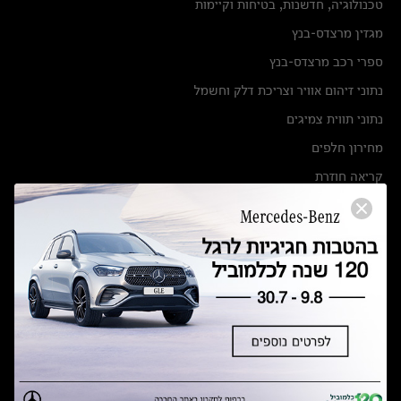
טכנולוגיה, חדשנות, בטיחות וקיימות
מגזין מרצדס-בנץ
ספרי רכב מרצדס-בנץ
נתוני זיהום אוויר וצריכת דלק וחשמל
נתוני תווית צמיגים
מחירון חלפים
קריאה חוזרת
הודעה על הטבות לרכבי מרצדס בהסדר פשרה בתצ 56447-02-19
הסדר פשרה בתצ 56447-02-19
תקנון ימי מכירות 120 לכלמוביל
מצאו אותנו
אולמות תצוגה