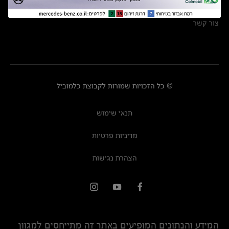
מרכזי שירות
צור קשר
© כל הזכויות שמורות לקבוצת כלמוביל
תנאי שימוש
מדיניות פרטיות
הצהרת נגישות
המידע והנתונים המופיעים באתר זה מתייחסים למגוון