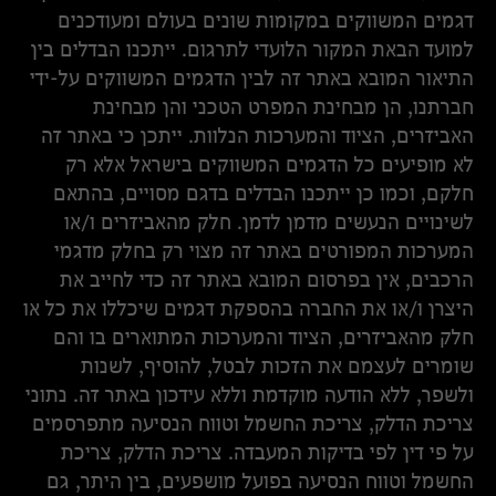
דגמים המשווקים במקומות שונים בעולם ומעודכנים
למועד הבאת המקור הלועדי לתרגום. ייתכנו הבדלים בין
התיאור המובא באתר זה לבין הדגמים המשווקים על-ידי
חברתנו, הן מבחינת המפרט הטכני והן מבחינת
האביזרים, הציוד והמערכות הנלוות. ייתכן כי באתר זה
לא מופיעים כל הדגמים המשווקים בישראל אלא רק
חלקם, וכמו כן ייתכנו הבדלים בדגם מסויים, בהתאם
לשינויים הנעשים מדמן לדמן. חלק מהאביזרים ו/או
המערכות המפורטים באתר זה מצוי רק בחלק מדגמי
הרכבים, אין בפרסום המובא באתר זה כדי לחייב את
היצרן ו/או את החברה בהספקת דגמים שיכללו את כל או
חלק מהאביזרים, הציוד והמערכות המתוארים בו והם
שומרים לעצמם את הזכות לבטל, להוסיף, לשנות
ולשפר, ללא הודעה מוקדמת וללא עידכון באתר זה. נתוני
צריכת הדלק, צריכת החשמל וטווח הנסיעה מתפרסמים
על פי דין לפי בדיקות המעבדה. צריכת הדלק, צריכת
החשמל וטווח הנסיעה בפועל מושפעים, בין היתר, גם