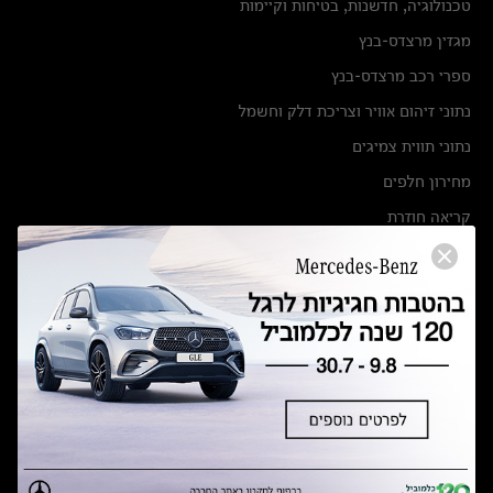
טכנולוגיה, חדשנות, בטיחות וקיימות
מגזין מרצדס-בנץ
ספרי רכב מרצדס-בנץ
נתוני זיהום אוויר וצריכת דלק וחשמל
נתוני תווית צמיגים
מחירון חלפים
קריאה חוזרת
הודעה על הטבות לרכבי מרצדס בהסדר פשרה בתצ 56447-02-19
הסדר פשרה בתצ 56447-02-19
תקנון ימי מכירות 120 לכלמוביל
מצאו אותנו
אולמות תצוגה