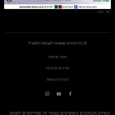
מרכזי שירות
צור קשר
© כל הזכויות שמורות לקבוצת כלמוביל
תנאי שימוש
מדיניות פרטיות
הצהרת נגישות
המידע והנתונים המופיעים באתר זה מתייחסים למגוון