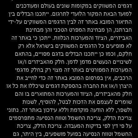
דגמים המשווקים במקומות שונים בעולם ומעודכנים
למועד הבאת המקור הלועדי לתרגום. ייתכנו הבדלים בין
התיאור המובא באתר זה לבין הדגמים המשווקים על-ידי
חברתנו, הן מבחינת המפרט הטכני והן מבחינת
האביזרים, הציוד והמערכות הנלוות. ייתכן כי באתר זה
לא מופיעים כל הדגמים המשווקים בישראל אלא רק
חלקם, וכמו כן ייתכנו הבדלים בדגם מסויים, בהתאם
לשינויים הנעשים מדמן לדמן. חלק מהאביזרים ו/או
המערכות המפורטים באתר זה מצוי רק בחלק מדגמי
הרכבים, אין בפרסום המובא באתר זה כדי לחייב את
היצרן ו/או את החברה בהספקת דגמים שיכללו את כל או
חלק מהאביזרים, הציוד והמערכות המתוארים בו והם
שומרים לעצמם את הזכות לבטל, להוסיף, לשנות
ולשפר, ללא הודעה מוקדמת וללא עידכון באתר זה. נתוני
צריכת הדלק, צריכת החשמל וטווח הנסיעה מתפרסמים
על פי דין לפי בדיקות המעבדה. צריכת הדלק, צריכת
החשמל וטווח הנסיעה בפועל מושפעים, בין היתר, גם