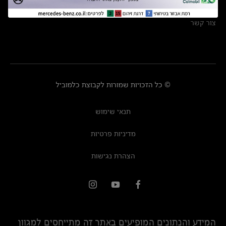
מרכזי שירות
צור קשר
© כל הזכויות שמורות לקבוצת כלמוביל
תנאי שימוש
מדיניות פרטיות
הצהרת נגישות
המידע והנתונים המופיעים באתר זה מתייחסים למגוון