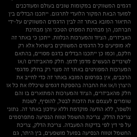
דגמים המשווקים במקומות שונים בעולם ומעודכנים
למועד הבאת המקור הלועדי לתרגום. ייתכנו הבדלים בין
התיאור המובא באתר זה לבין הדגמים המשווקים על-ידי
חברתנו, הן מבחינת המפרט הטכני והן מבחינת
האביזרים, הציוד והמערכות הנלוות. ייתכן כי באתר זה
לא מופיעים כל הדגמים המשווקים בישראל אלא רק
חלקם, וכמו כן ייתכנו הבדלים בדגם מסויים, בהתאם
לשינויים הנעשים מדמן לדמן. חלק מהאביזרים ו/או
המערכות המפורטים באתר זה מצוי רק בחלק מדגמי
הרכבים, אין בפרסום המובא באתר זה כדי לחייב את
היצרן ו/או את החברה בהספקת דגמים שיכללו את כל או
חלק מהאביזרים, הציוד והמערכות המתוארים בו והם
שומרים לעצמם את הזכות לבטל, להוסיף, לשנות
ולשפר, ללא הודעה מוקדמת וללא עידכון באתר זה. נתוני
צריכת הדלק, צריכת החשמל וטווח הנסיעה מתפרסמים
על פי דין לפי בדיקות המעבדה. צריכת הדלק, צריכת
החשמל וטווח הנסיעה בפועל מושפעים, בין היתר, גם