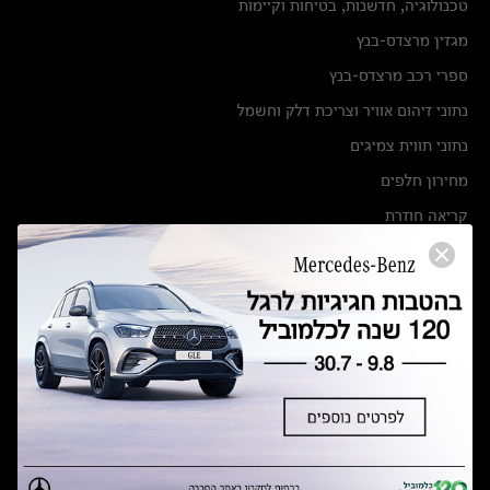
טכנולוגיה, חדשנות, בטיחות וקיימות
מגזין מרצדס-בנץ
ספרי רכב מרצדס-בנץ
נתוני זיהום אוויר וצריכת דלק וחשמל
נתוני תווית צמיגים
מחירון חלפים
קריאה חוזרת
הודעה על הטבות לרכבי מרצדס בהסדר פשרה בתצ 56447-02-19
הסדר פשרה בתצ 56447-02-19
תקנון ימי מכירות 120 לכלמוביל
מצאו אותנו
אולמות תצוגה