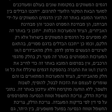
דגמים המשווקים במקומות שונים בעולם ומעודכנים
למועד הבאת המקור הלועדי לתרגום. ייתכנו הבדלים בין
התיאור המובא באתר זה לבין הדגמים המשווקים על-ידי
חברתנו, הן מבחינת המפרט הטכני והן מבחינת
האביזרים, הציוד והמערכות הנלוות. ייתכן כי באתר זה
לא מופיעים כל הדגמים המשווקים בישראל אלא רק
חלקם, וכמו כן ייתכנו הבדלים בדגם מסויים, בהתאם
לשינויים הנעשים מדמן לדמן. חלק מהאביזרים ו/או
המערכות המפורטים באתר זה מצוי רק בחלק מדגמי
הרכבים, אין בפרסום המובא באתר זה כדי לחייב את
היצרן ו/או את החברה בהספקת דגמים שיכללו את כל או
חלק מהאביזרים, הציוד והמערכות המתוארים בו והם
שומרים לעצמם את הזכות לבטל, להוסיף, לשנות
ולשפר, ללא הודעה מוקדמת וללא עידכון באתר זה. נתוני
צריכת הדלק, צריכת החשמל וטווח הנסיעה מתפרסמים
על פי דין לפי בדיקות המעבדה. צריכת הדלק, צריכת
החשמל וטווח הנסיעה בפועל מושפעים, בין היתר, גם