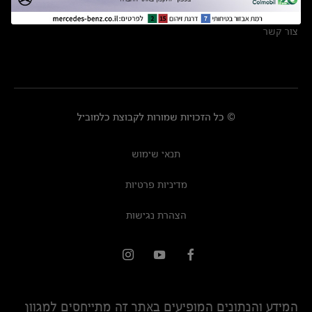
מרכזי שירות
צור קשר
© כל הזכויות שמורות לקבוצת כלמוביל
תנאי שימוש
מדיניות פרטיות
הצהרת נגישות
המידע והנתונים המופיעים באתר זה מתייחסים למגוון