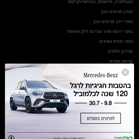
טכנולוגיה, חדשנות, בטיחות וקיימות
מגזין מרצדס-בנץ
ספרי רכב מרצדס-בנץ
נתוני זיהום אוויר וצריכת דלק וחשמל
נתוני תווית צמיגים
מחירון חלפים
קריאה חוזרת
הודעה על הטבות לרכבי מרצדס בהסדר פשרה בתצ 56447-02-19
הסדר פשרה בתצ 56447-02-19
תקנון ימי מכירות 120 לכלמוביל
מצאו אותנו
אולמות תצוגה