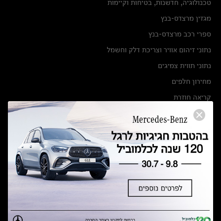
טכנולוגיה, חדשנות, בטיחות וקיימות
מגזין מרצדס-בנץ
ספרי רכב מרצדס-בנץ
נתוני זיהום אוויר וצריכת דלק וחשמל
נתוני תווית צמיגים
מחירון חלפים
קריאה חוזרת
הודעה על הטבות לרכבי מרצדס בהסדר פשרה בתצ 56447-02-19
הסדר פשרה בתצ 56447-02-19
תקנון ימי מכירות 120 לכלמוביל
מצאו אותנו
אולמות תצוגה