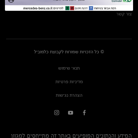
מרכזי שירות
צור קשר
© כל הזכויות שמורות לקבוצת כלמוביל
תנאי שימוש
מדיניות פרטיות
הצהרת נגישות
המידע והנתונים המופיעים באתר זה מתייחסים למגוון