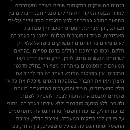
דגמים המשווקים במקומות שונים בעולם ומעודכנים
למועד הבאת המקור הלועדי לתרגום. ייתכנו הבדלים בין
התיאור המובא באתר זה לבין הדגמים המשווקים על-ידי
חברתנו, הן מבחינת המפרט הטכני והן מבחינת
האביזרים, הציוד והמערכות הנלוות. ייתכן כי באתר זה
לא מופיעים כל הדגמים המשווקים בישראל אלא רק
חלקם, וכמו כן ייתכנו הבדלים בדגם מסויים, בהתאם
לשינויים הנעשים מדמן לדמן. חלק מהאביזרים ו/או
המערכות המפורטים באתר זה מצוי רק בחלק מדגמי
הרכבים, אין בפרסום המובא באתר זה כדי לחייב את
היצרן ו/או את החברה בהספקת דגמים שיכללו את כל או
חלק מהאביזרים, הציוד והמערכות המתוארים בו והם
שומרים לעצמם את הזכות לבטל, להוסיף, לשנות
ולשפר, ללא הודעה מוקדמת וללא עידכון באתר זה. נתוני
צריכת הדלק, צריכת החשמל וטווח הנסיעה מתפרסמים
על פי דין לפי בדיקות המעבדה. צריכת הדלק, צריכת
החשמל וטווח הנסיעה בפועל מושפעים, בין היתר, גם