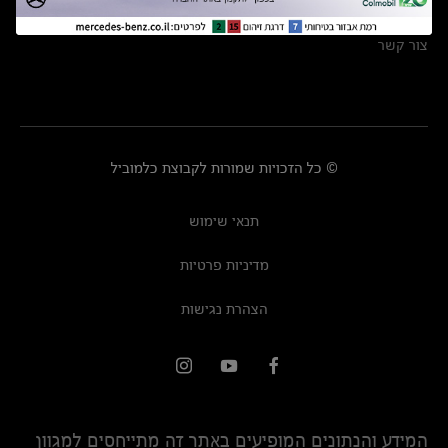
מרכזי שירות
צור קשר
© כל הזכויות שמורות לקבוצת כלמוביל
תנאי שימוש
מדיניות פרטיות
הצהרת נגישות
המידע והנתונים המופיעים באתר זה מתייחסים למגוון