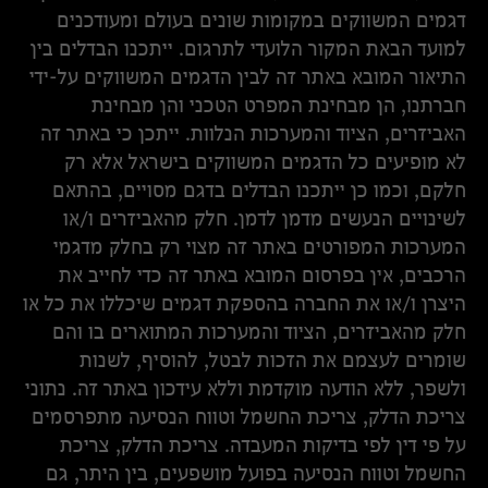
דגמים המשווקים במקומות שונים בעולם ומעודכנים
למועד הבאת המקור הלועדי לתרגום. ייתכנו הבדלים בין
התיאור המובא באתר זה לבין הדגמים המשווקים על-ידי
חברתנו, הן מבחינת המפרט הטכני והן מבחינת
האביזרים, הציוד והמערכות הנלוות. ייתכן כי באתר זה
לא מופיעים כל הדגמים המשווקים בישראל אלא רק
חלקם, וכמו כן ייתכנו הבדלים בדגם מסויים, בהתאם
לשינויים הנעשים מדמן לדמן. חלק מהאביזרים ו/או
המערכות המפורטים באתר זה מצוי רק בחלק מדגמי
הרכבים, אין בפרסום המובא באתר זה כדי לחייב את
היצרן ו/או את החברה בהספקת דגמים שיכללו את כל או
חלק מהאביזרים, הציוד והמערכות המתוארים בו והם
שומרים לעצמם את הזכות לבטל, להוסיף, לשנות
ולשפר, ללא הודעה מוקדמת וללא עידכון באתר זה. נתוני
צריכת הדלק, צריכת החשמל וטווח הנסיעה מתפרסמים
על פי דין לפי בדיקות המעבדה. צריכת הדלק, צריכת
החשמל וטווח הנסיעה בפועל מושפעים, בין היתר, גם