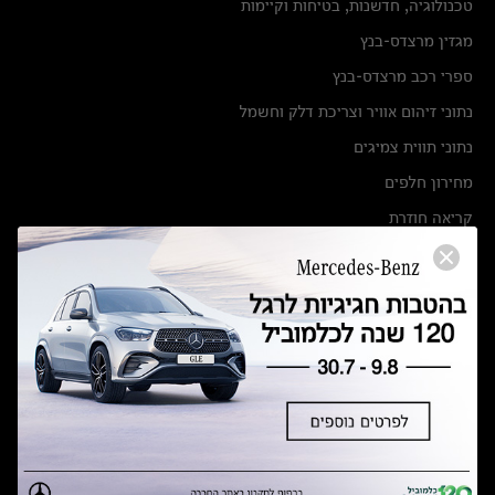
טכנולוגיה, חדשנות, בטיחות וקיימות
מגזין מרצדס-בנץ
ספרי רכב מרצדס-בנץ
נתוני זיהום אוויר וצריכת דלק וחשמל
נתוני תווית צמיגים
מחירון חלפים
קריאה חוזרת
הודעה על הטבות לרכבי מרצדס בהסדר פשרה בתצ 56447-02-19
הסדר פשרה בתצ 56447-02-19
תקנון ימי מכירות 120 לכלמוביל
מצאו אותנו
אולמות תצוגה