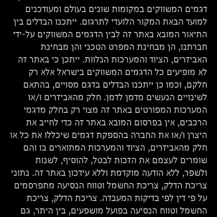
דגמים המשווקים במקומות שונים בעולם ומעודכנים
למועד הבאת המקור הלועדי לתרגום. ייתכנו הבדלים בין
התיאור המובא באתר זה לבין הדגמים המשווקים על-ידי
חברתנו, הן מבחינת המפרט הטכני והן מבחינת
האביזרים, הציוד והמערכות הנלוות. ייתכן כי באתר זה
לא מופיעים כל הדגמים המשווקים בישראל אלא רק
חלקם, וכמו כן ייתכנו הבדלים בדגם מסויים, בהתאם
לשינויים הנעשים מדמן לדמן. חלק מהאביזרים ו/או
המערכות המפורטים באתר זה מצוי רק בחלק מדגמי
הרכבים, אין בפרסום המובא באתר זה כדי לחייב את
היצרן ו/או את החברה בהספקת דגמים שיכללו את כל או
חלק מהאביזרים, הציוד והמערכות המתוארים בו והם
שומרים לעצמם את הזכות לבטל, להוסיף, לשנות
ולשפר, ללא הודעה מוקדמת וללא עידכון באתר זה. נתוני
צריכת הדלק, צריכת החשמל וטווח הנסיעה מתפרסמים
על פי דין לפי בדיקות המעבדה. צריכת הדלק, צריכת
החשמל וטווח הנסיעה בפועל מושפעים, בין היתר, גם