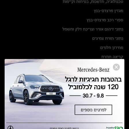
טכנולוגיה, חדשנות, בטיחות וקיימות
מגזין מרצדס-בנץ
ספרי רכב מרצדס-בנץ
נתוני זיהום אוויר וצריכת דלק וחשמל
נתוני תווית צמיגים
מחירון חלפים
קריאה חוזרת
הודעה על הטבות לרכבי מרצדס בהסדר פשרה בתצ 56447-02-19
הסדר פשרה בתצ 56447-02-19
תקנון ימי מכירות 120 לכלמוביל
מצאו אותנו
אולמות תצוגה