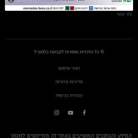
מרכזי שירות
צור קשר
© כל הזכויות שמורות לקבוצת כלמוביל
תנאי שימוש
מדיניות פרטיות
הצהרת נגישות
המידע והנתונים המופיעים באתר זה מתייחסים למגוון