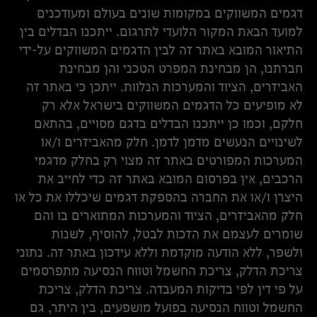
דגמים המשווקים במקומות שונים בעולם ומעודכנים
למועד הבאת המקור הלועדי לתרגום. ייתכנו הבדלים בין
התיאור המובא באתר זה לבין הדגמים המשווקים על-ידי
חברתנו, הן מבחינת המפרט הטכני והן מבחינת
האביזרים, הציוד והמערכות הנלוות. ייתכן כי באתר זה
לא מופיעים כל הדגמים המשווקים בישראל אלא רק
חלקם, וכמו כן ייתכנו הבדלים בדגם מסויים, בהתאם
לשינויים הנעשים מדמן לדמן. חלק מהאביזרים ו/או
המערכות המפורטים באתר זה מצוי רק בחלק מדגמי
הרכבים, אין בפרסום המובא באתר זה כדי לחייב את
היצרן ו/או את החברה בהספקת דגמים שיכללו את כל או
חלק מהאביזרים, הציוד והמערכות המתוארים בו והם
שומרים לעצמם את הזכות לבטל, להוסיף, לשנות
ולשפר, ללא הודעה מוקדמת וללא עידכון באתר זה. נתוני
צריכת הדלק, צריכת החשמל וטווח הנסיעה מתפרסמים
על פי דין לפי בדיקות המעבדה. צריכת הדלק, צריכת
החשמל וטווח הנסיעה בפועל מושפעים, בין היתר, גם