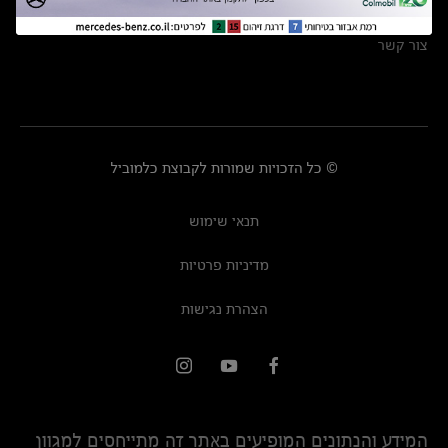
מרכזי שירות
צור קשר
© כל הזכויות שמורות לקבוצת כלמוביל
תנאי שימוש
מדיניות פרטיות
הצהרת נגישות
המידע והנתונים המופיעים באתר זה מתייחסים למגוון