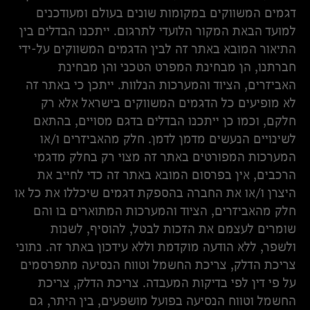
דגמים המשווקים במקומות שונים בעולם ומעודכנים
למועד הבאת המקור הלועדי לתרגום. ייתכנו הבדלים בין
התיאור המובא באתר זה לבין הדגמים המשווקים על-ידי
חברתנו, הן מבחינת המפרט הטכני והן מבחינת
האביזרים, הציוד והמערכות הנלוות. ייתכן כי באתר זה
לא מופיעים כל הדגמים המשווקים בישראל אלא רק
חלקם, וכמו כן ייתכנו הבדלים בדגם מסויים, בהתאם
לשינויים הנעשים מדמן לדמן. חלק מהאביזרים ו/או
המערכות המפורטים באתר זה מצוי רק בחלק מדגמי
הרכבים, אין בפרסום המובא באתר זה כדי לחייב את
היצרן ו/או את החברה בהספקת דגמים שיכללו את כל או
חלק מהאביזרים, הציוד והמערכות המתוארים בו והם
שומרים לעצמם את הזכות לבטל, להוסיף, לשנות
ולשפר, ללא הודעה מוקדמת וללא עידכון באתר זה. נתוני
צריכת הדלק, צריכת החשמל וטווח הנסיעה מתפרסמים
על פי דין לפי בדיקות המעבדה. צריכת הדלק, צריכת
החשמל וטווח הנסיעה בפועל מושפעים, בין היתר, גם