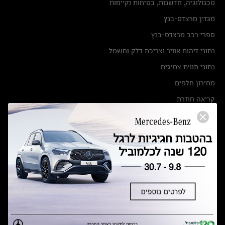
טכנולוגיה, חדשנות, בטיחות וקיימות
מגזין מרצדס-בנץ
ספרי רכב מרצדס-בנץ
נתוני זיהום אוויר וצריכת דלק וחשמל
נתוני תווית צמיגים
מחירון חלפים
קריאה חוזרת
הודעה על הטבות לרכבי מרצדס בהסדר פשרה בתצ 56447-02-19
הסדר פשרה בתצ 56447-02-19
תקנון ימי מכירות 120 לכלמוביל
מצאו אותנו
אולמות תצוגה