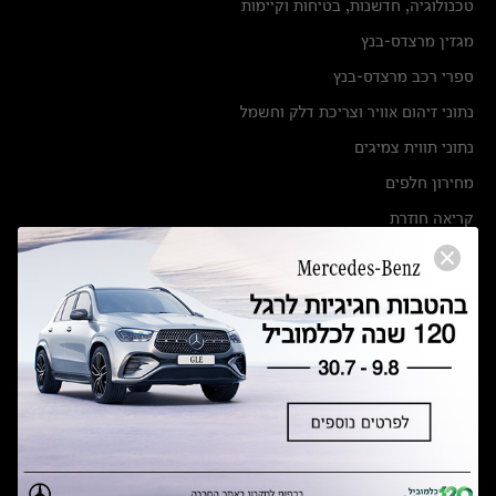
טכנולוגיה, חדשנות, בטיחות וקיימות
מגזין מרצדס-בנץ
ספרי רכב מרצדס-בנץ
נתוני זיהום אוויר וצריכת דלק וחשמל
נתוני תווית צמיגים
מחירון חלפים
קריאה חוזרת
הודעה על הטבות לרכבי מרצדס בהסדר פשרה בתצ 56447-02-19
הסדר פשרה בתצ 56447-02-19
תקנון ימי מכירות 120 לכלמוביל
מצאו אותנו
אולמות תצוגה