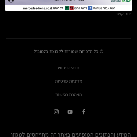
מרכזי שירות
צור קשר
© כל הזכויות שמורות לקבוצת כלמוביל
תנאי שימוש
מדיניות פרטיות
הצהרת נגישות
המידע והנתונים המופיעים באתר זה מתייחסים למגוון