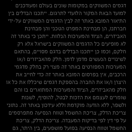
דגמים המשווקים במקומות שונים בעולם ומעודכנים
למועד הבאת המקור הלועדי לתרגום. ייתכנו הבדלים בין
התיאור המובא באתר זה לבין הדגמים המשווקים על-ידי
חברתנו, הן מבחינת המפרט הטכני והן מבחינת
האביזרים, הציוד והמערכות הנלוות. ייתכן כי באתר זה
לא מופיעים כל הדגמים המשווקים בישראל אלא רק
חלקם, וכמו כן ייתכנו הבדלים בדגם מסויים, בהתאם
לשינויים הנעשים מדמן לדמן. חלק מהאביזרים ו/או
המערכות המפורטים באתר זה מצוי רק בחלק מדגמי
הרכבים, אין בפרסום המובא באתר זה כדי לחייב את
היצרן ו/או את החברה בהספקת דגמים שיכללו את כל או
חלק מהאביזרים, הציוד והמערכות המתוארים בו והם
שומרים לעצמם את הזכות לבטל, להוסיף, לשנות
ולשפר, ללא הודעה מוקדמת וללא עידכון באתר זה. נתוני
צריכת הדלק, צריכת החשמל וטווח הנסיעה מתפרסמים
על פי דין לפי בדיקות המעבדה. צריכת הדלק, צריכת
החשמל וטווח הנסיעה בפועל מושפעים, בין היתר, גם